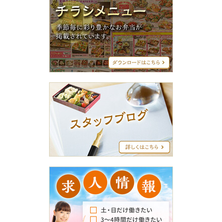
チ
ラ
シ
メ
ニ
ュ
ー
ス
タ
ッ
フ
ブ
ロ
グ
求
人
情
報