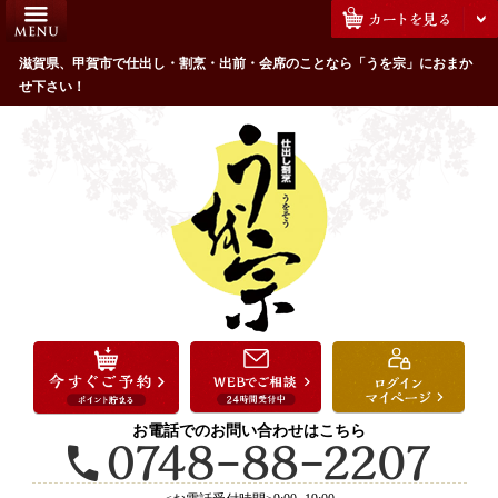
コ
HOME
ン
うを宗のこだわり
滋賀県、甲賀市で仕出し・割烹・出前・会席のことなら「うを宗」におまか
テ
せ下さい！
ン
配達エリア・注文方法
ツ
お客様の声
へ
ス
全商品一覧
キ
よくあるご質問
ッ
プ
お気に入り
ご用途から選ぶ
お祝い・ハレの日
法事・法要
お電話でのお問い合わせはこちら
接待・おもてなし
会議・セミナー弁当