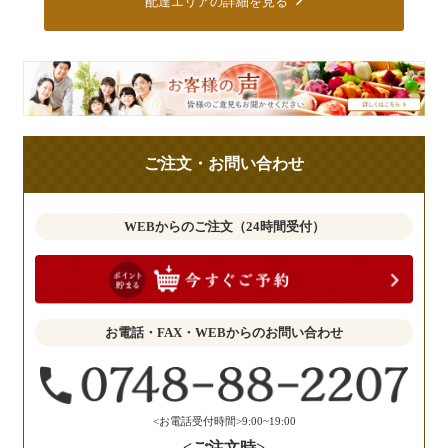
配達エリアの詳細を見る
皆
様
の
ご
ご注文・お問い合わせ
意
見
も
WEBからのご注文（24時間受付）
お
聞
か
せ
お電話・FAX・WEBからのお問い合わせ
く
だ
さ
い。
<お電話受付時間>9:00~19:00
<ご注文時>