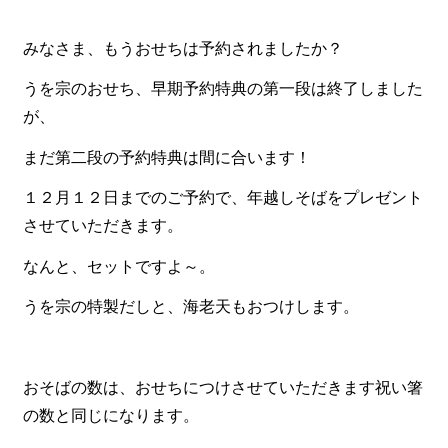
食材から選ぶ
みなさま、もうおせちは予約されましたか？
お肉メイン弁当
うを宗のおせち、早期予約特典の第一段は終了しました
お魚メイン弁当
が、
お野菜メイン弁当
まだ第二段の予約特典は間に合います！
旬の食材弁当
１２月１２日までのご予約で、年越しそばをプレゼント
させていただきます。
種類から選ぶ
なんと、セットですよ～。
近江(滋賀)地方ゆかりの弁当
四得オードブル
うを宗の特製だしと、海老天もおつけします。
寿司・会席膳
高級弁当
おそばの数は、おせちにつけさせていただきます祝い箸
の数と同じになります。
オードブル