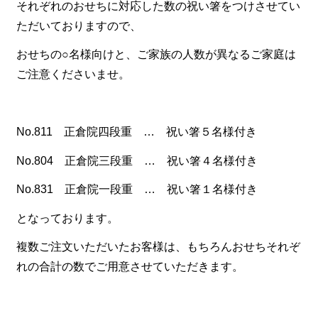
それぞれのおせちに対応した数の祝い箸をつけさせてい
一品料理
ただいておりますので、
お食い初め・お子様膳
おせちの○名様向けと、ご家族の人数が異なるご家庭は
無料貸し出し
ご注意くださいませ。
ランキング
お知らせ
No.811 正倉院四段重 … 祝い箸５名様付き
スタッフブログ
No.804 正倉院三段重 … 祝い箸４名様付き
求人情報
No.831 正倉院一段重 … 祝い箸１名様付き
会社概要
となっております。
お問い合わせ
複数ご注文いただいたお客様は、もちろんおせちそれぞ
サイトマップ
れの合計の数でご用意させていただきます。
ログイン・マイページ
特定商取引法に基づく表記