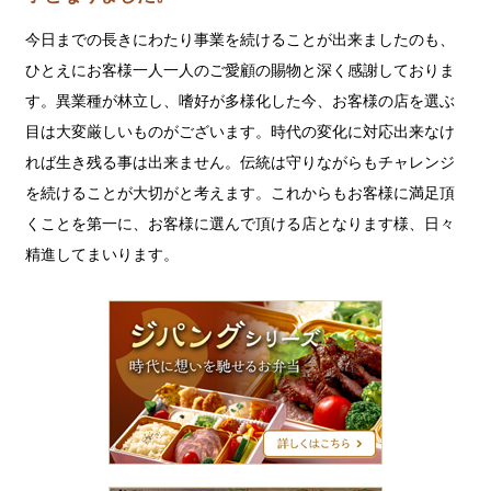
今日までの長きにわたり事業を続けることが出来ましたのも、
ひとえにお客様一人一人のご愛顧の賜物と深く感謝しておりま
す。異業種が林立し、嗜好が多様化した今、お客様の店を選ぶ
目は大変厳しいものがございます。時代の変化に対応出来なけ
れば生き残る事は出来ません。伝統は守りながらもチャレンジ
を続けることが大切がと考えます。これからもお客様に満足頂
くことを第一に、お客様に選んで頂ける店となります様、日々
精進してまいります。
ジ
パ
ン
グ
シ
リ
ー
ズ