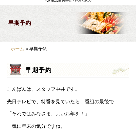
<お電話受付時間>9:00~19:00
製薬会社様向け
観光・行楽
早期予約
会合・お集まり
大皿料理
ホーム
»
早期予約
パーティデリバリー
価格から選ぶ
早期予約
~999円
こんばんは、スタッフ中井です。
1,000~1,999円
2,000~2,999円
先日テレビで、特番を見ていたら、番組の最後で
3,000~3999円
「それではみなさま、よいお年を！」
4,000~7999円
一気に年末の気分ですね。
8,000円~