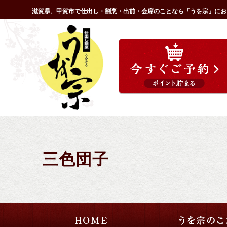
コ
滋賀県、甲賀市で仕出し・割烹・出前・会席のことなら「うを宗」にお
ン
HOME
テ
ン
ツ
へ
ス
キ
ッ
プ
三色団子