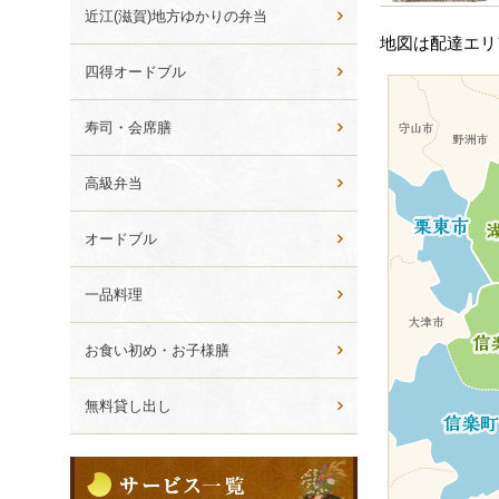
ら
近江(滋賀)地方ゆかりの弁当
ー
選
地図は配達エリ
シ
ぶ
四得オードブル
ョ
ン
寿司・会席膳
高級弁当
オードブル
一品料理
お食い初め・お子様膳
無料貸し出し
サ
ー