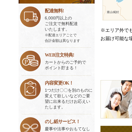
ビ
ス
配達無料!
一
6,000円以上の
覧
ご注文で無料配達
いたします。
※エリア外で
※配達エリアごとで
お届け可能な
合計金額は異なります
WEB注文特典!
カートからのご予約で
ポイント貯まる！
皆
内容変更OK！
様
1つだけ〇〇を別のものに
変えて欲しいなどのご要
の
望に出来るだけお応えい
ご
たします。
意
見
のし紙サービス！
も
慶事や法事やおもてなし