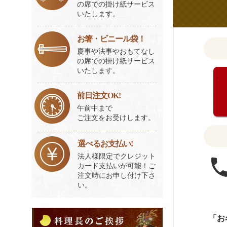
お
の席での掛け紙サービス
いたします。
聞
か
お箸・ビニール袋！
せ
慶事や法事やおもてなし
く
の席での掛け紙サービス
だ
いたします。
さ
い。
前日注文OK!
午前中まで
ご注文をお受けします。
選べるお支払い!
法人様限定でクレジット
カード支払いが可能！ご
注文時にお申し付け下さ
い。
料
「お
理