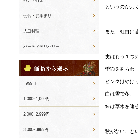
観光・行楽
というのがよ
会合・お集まり
大皿料理
また、紅白は
パーティデリバリー
実はもう１つ
価
季節をあらわ
格
か
ピンクはやは
ら
~999円
選
白は雪で冬、
ぶ
1,000~1,999円
緑は草木を連
2,000~2,999円
3,000~3999円
秋がない、と