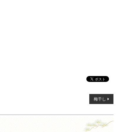
、
梅干し