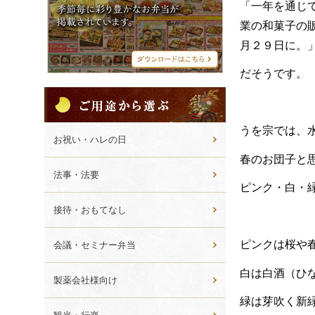
シ
「一年を通じ
メ
業の和菓子の
ニ
ュ
月２９日に。
ー
だそうです。
ご
用
途
うを宗では、
か
お祝い・ハレの日
ら
春のお団子と
選
法事・法要
ぶ
ピンク・白・
接待・おもてなし
ピンクは桜や
会議・セミナー弁当
白は白酒（ひ
製薬会社様向け
緑は芽吹く新