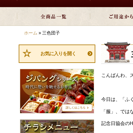
ホーム
»
三色団子
お気に入りを開く
ジ
こんばんわ、
パ
ン
グ
シ
今日は、「ふ
リ
ー
「服」、では
ズ
チ
記念日協会の
ラ