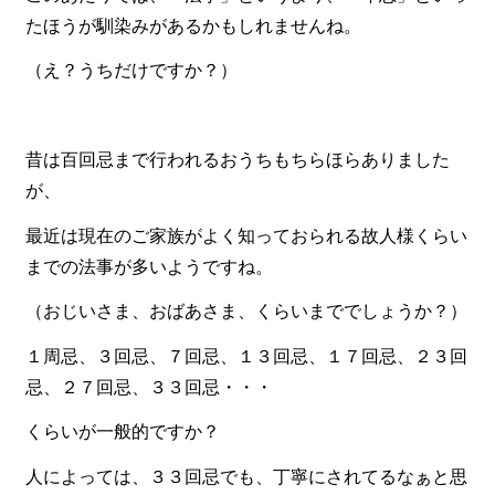
たほうが馴染みがあるかもしれませんね。
食材から選ぶ
（え？うちだけですか？）
お肉メイン弁当
お魚メイン弁当
昔は百回忌まで行われるおうちもちらほらありました
お野菜メイン弁当
が、
旬の食材弁当
最近は現在のご家族がよく知っておられる故人様くらい
種類から選ぶ
までの法事が多いようですね。
近江(滋賀)地方ゆかりの弁当
（おじいさま、おばあさま、くらいまででしょうか？）
四得オードブル
１周忌、３回忌、７回忌、１３回忌、１７回忌、２３回
寿司・会席膳
忌、２７回忌、３３回忌・・・
高級弁当
くらいが一般的ですか？
オードブル
人によっては、３３回忌でも、丁寧にされてるなぁと思