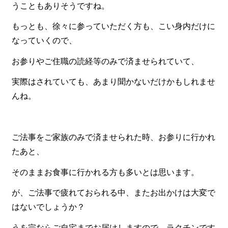
一品料理
うこともありそうですね。
お食い初め・お子様膳
もっとも、徐々に参っていただく方も、こい身内だけに
なっていくので、
無料貸し出し
お参りやご住職の読経等のみで済ませられていて、
ランキング
お知らせ
実際はされていても、あまり聞かないだけかもしれませ
んね。
スタッフブログ
求人情報
ご法事をご家族のみで済ませられた時、お参りに行かれ
会社概要
たあと、
お問い合わせ
そのままお食事に行かれる方も多いとは思います。
サイトマップ
が、ご法事で疲れておられる中、またお出かけは大変で
ログイン・マイページ
はないでしょうか？
特定商取引法に基づく表記
うを宗ならご自宅までお届けしますので、ラクチンです