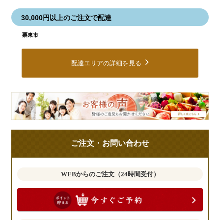
30,000円以上のご注文で配達
栗東市
配達エリアの詳細を見る
皆
様
の
ご
ご注文・お問い合わせ
意
見
も
WEBからのご注文（24時間受付）
お
聞
か