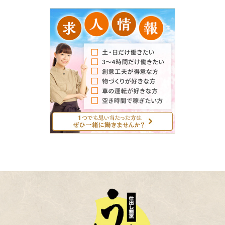
求
人
情
報