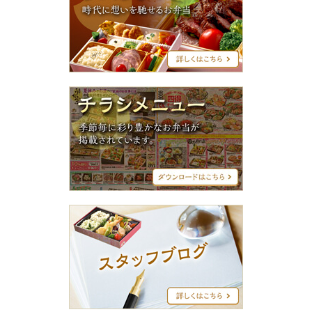
ン
グ
シ
リ
ー
ズ
チ
ラ
シ
メ
ニ
ュ
ー
ス
タ
ッ
フ
ブ
ロ
グ