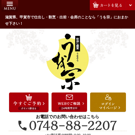
コ
HOME
ン
うを宗のこだわり
滋賀県、甲賀市で仕出し・割烹・出前・会席のことなら「うを宗」におまか
テ
せ下さい！
ン
配達エリア・注文方法
ツ
お客様の声
へ
ス
全商品一覧
キ
よくあるご質問
ッ
プ
お気に入り
ご用途から選ぶ
お祝い・ハレの日
法事・法要
お電話でのお問い合わせはこちら
接待・おもてなし
会議・セミナー弁当