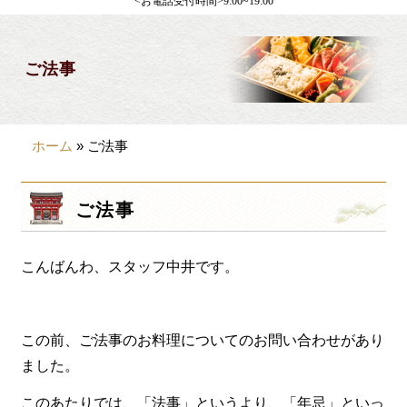
<お電話受付時間>9:00~19:00
製薬会社様向け
観光・行楽
ご法事
会合・お集まり
大皿料理
ホーム
»
ご法事
パーティデリバリー
価格から選ぶ
ご法事
~999円
こんばんわ、スタッフ中井です。
1,000~1,999円
2,000~2,999円
3,000~3999円
この前、ご法事のお料理についてのお問い合わせがあり
ました。
4,000~7999円
このあたりでは、「法事」というより、「年忌」といっ
8,000円~