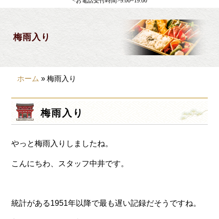
<お電話受付時間>9:00~19:00
製薬会社様向け
観光・行楽
梅雨入り
会合・お集まり
大皿料理
ホーム
»
梅雨入り
パーティデリバリー
価格から選ぶ
梅雨入り
~999円
やっと梅雨入りしましたね。
1,000~1,999円
2,000~2,999円
こんにちわ、スタッフ中井です。
3,000~3999円
4,000~7999円
統計がある1951年以降で最も遅い記録だそうですね。
8,000円~