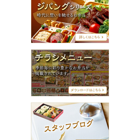
パ
ン
グ
シ
リ
ー
ズ
チ
ラ
シ
メ
ニ
ュ
ー
ス
タ
ッ
フ
ブ
ロ