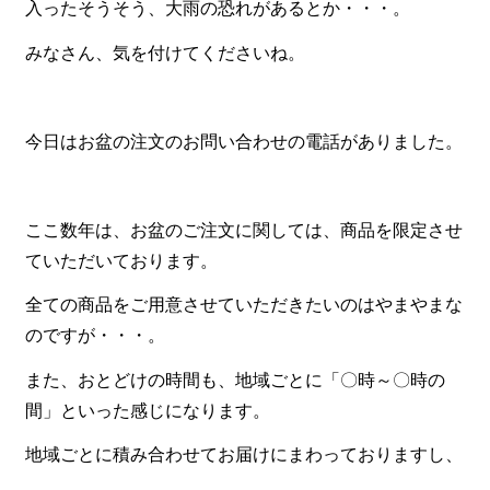
入ったそうそう、大雨の恐れがあるとか・・・。
食材から選ぶ
みなさん、気を付けてくださいね。
お肉メイン弁当
お魚メイン弁当
今日はお盆の注文のお問い合わせの電話がありました。
お野菜メイン弁当
旬の食材弁当
ここ数年は、お盆のご注文に関しては、商品を限定させ
種類から選ぶ
ていただいております。
近江(滋賀)地方ゆかりの弁当
全ての商品をご用意させていただきたいのはやまやまな
四得オードブル
のですが・・・。
寿司・会席膳
また、おとどけの時間も、地域ごとに「〇時～〇時の
間」といった感じになります。
高級弁当
地域ごとに積み合わせてお届けにまわっておりますし、
オードブル