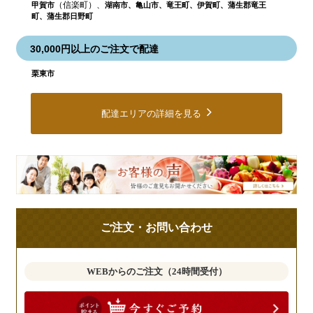
（信楽町）、
甲賀市
湖南市、亀山市、竜王町、伊賀町、蒲生郡竜王
町、蒲生郡日野町
30,000円以上のご注文で配達
栗東市
配達エリアの詳細を見る
皆
様
の
ご
ご注文・お問い合わせ
意
見
も
WEBからのご注文（24時間受付）
お
聞