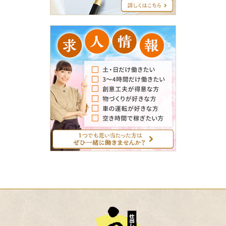
グ
求
人
情
報