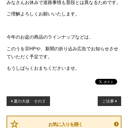
みなさんお休みで道路事情も普段とは異なるためです。
一品料理
お食い初め・お子様膳
ご理解よろしくお願いいたします。
無料貸し出し
ランキング
今年のお盆の商品のラインナップなどは、
お知らせ
このうを宗HPや、新聞の折り込み広告でお知らせさせ
ていただく予定です。
スタッフブログ
求人情報
もうしばらくおまちくださいませ。
会社概要
お問い合わせ
投
サイトマップ
夏の大祓 その２
ご法事
稿
ログイン・マイページ
ナ
特定商取引法に基づく表記
ビ
お気に入りを開く