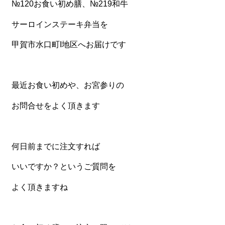
№120お食い初め膳、№219和牛
食材から選ぶ
サーロインステーキ弁当を
お肉メイン弁当
甲賀市水口町I地区へお届けです
お魚メイン弁当
お野菜メイン弁当
最近お食い初めや、お宮参りの
旬の食材弁当
お問合せをよく頂きます
種類から選ぶ
近江(滋賀)地方ゆかりの弁当
何日前までに注文すれば
四得オードブル
いいですか？というご質問を
寿司・会席膳
よく頂きますね
高級弁当
オードブル