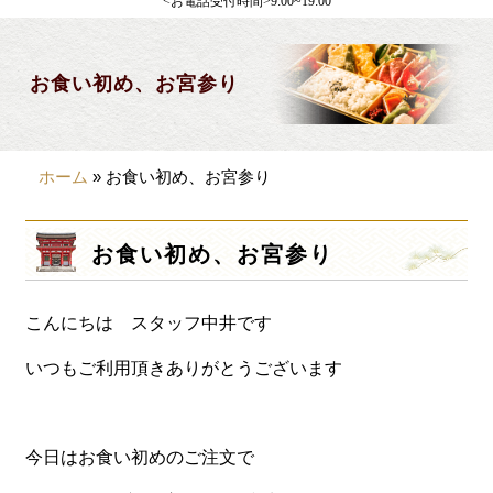
<お電話受付時間>9:00~19:00
製薬会社様向け
観光・行楽
お食い初め、お宮参り
会合・お集まり
大皿料理
ホーム
»
お食い初め、お宮参り
パーティデリバリー
価格から選ぶ
お食い初め、お宮参り
~999円
こんにちは スタッフ中井です
1,000~1,999円
2,000~2,999円
いつもご利用頂きありがとうございます
3,000~3999円
4,000~7999円
今日はお食い初めのご注文で
8,000円~