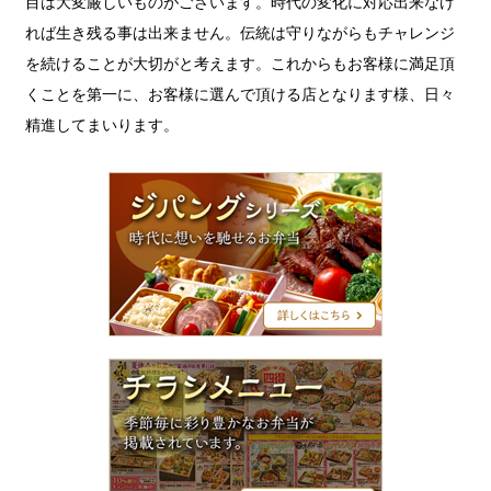
目は大変厳しいものがございます。時代の変化に対応出来なけ
れば生き残る事は出来ません。伝統は守りながらもチャレンジ
を続けることが大切がと考えます。これからもお客様に満足頂
くことを第一に、お客様に選んで頂ける店となります様、日々
精進してまいります。
ジ
パ
ン
グ
シ
リ
ー
ズ
チ
ラ
シ
メ
ニ
ュ