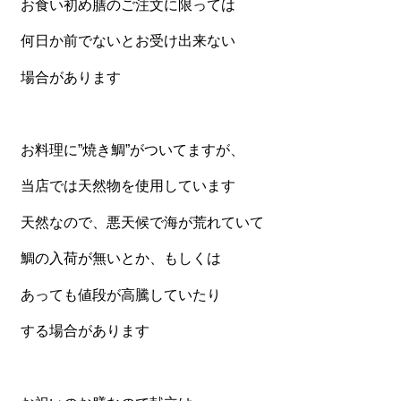
お食い初め膳のご注文に限っては
一品料理
何日か前でないとお受け出来ない
お食い初め・お子様膳
無料貸し出し
場合があります
ランキング
お知らせ
お料理に”焼き鯛”がついてますが、
スタッフブログ
当店では天然物を使用しています
求人情報
天然なので、悪天候で海が荒れていて
会社概要
鯛の入荷が無いとか、もしくは
お問い合わせ
あっても値段が高騰していたり
サイトマップ
する場合があります
ログイン・マイページ
特定商取引法に基づく表記