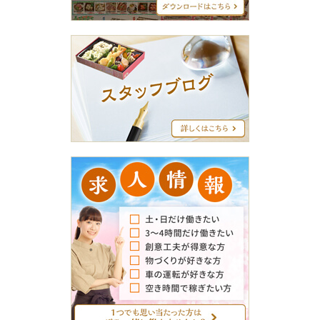
ー
ス
タ
ッ
フ
ブ
ロ
グ
求
人
情
報