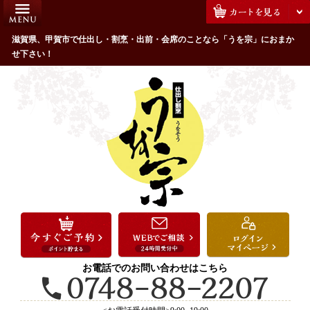
コ
HOME
ン
うを宗のこだわり
滋賀県、甲賀市で仕出し・割烹・出前・会席のことなら「うを宗」におまか
テ
せ下さい！
ン
配達エリア・注文方法
ツ
お客様の声
へ
ス
全商品一覧
キ
よくあるご質問
ッ
プ
お気に入り
ご用途から選ぶ
お祝い・ハレの日
法事・法要
お電話でのお問い合わせはこちら
接待・おもてなし
会議・セミナー弁当