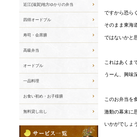
ら
近江(滋賀)地方ゆかりの弁当
選
ですから恐ら
ぶ
四得オードブル
そのまま東海
寿司・会席膳
ではないかと
高級弁当
これはあくま
オードブル
うーん、興味
一品料理
お食い初め・お子様膳
このお弁当を
無料貸し出し
激動の幕末に
いかがでしょ
サ
ー