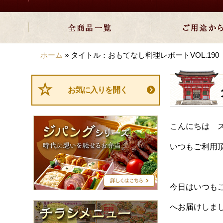
ホーム
»
タイトル：おもてなし料理レポートVOL.190
お気に入りを開く
ジ
こんにちは 
パ
ン
いつもご利用
グ
シ
リ
ー
今日はいつも
ズ
チ
へお届けしま
ラ