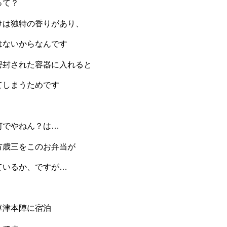
って？
けは独特の香りがあり、
はないからなんです
密封された容器に入れると
てしまうためです
何でやねん？は…
方歳三をこのお弁当が
ているか、ですが…
草津本陣に宿泊