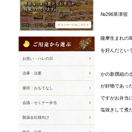
シ
メ
ニ
№296草津宿
ュ
ー
薩摩生まれの
ご
用
を好んだとい
途
か
お祝い・ハレの日
ら
選
法事・法要
かの新撰組の
ぶ
が好物であっ
接待・おもてなし
ですがお弁当
会議・セミナー弁当
塩抜きして煮た
製薬会社様向け