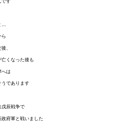
んです
と…
から
だ後、
が亡くなった後も
摩へは
そうであります
は戊辰戦争で
新政府軍と戦いました