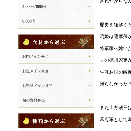
されたからな
4,000~7999円
8,000円~
歴史を紐解く
篤姫は薩摩藩
食
材
将軍家へ嫁い
か
ら
お肉メイン弁当
夫の徳川家定
選
ぶ
お魚メイン弁当
生涯お国の薩
帰らなかった
お野菜メイン弁当
旬の食材弁当
また土方歳三
種
幕府軍として
類
か