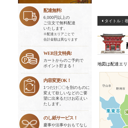
ビ
ス
配達無料!
一
6,000円以上の
投
タイトル：巷
覧
ご注文で無料配達
稿
いたします。
ナ
※配達エリアごとで
合計金額は異なります
ビ
ゲ
WEB注文特典!
ー
カートからのご予約で
地図は配達エリ
ポイント貯まる！
シ
ョ
内容変更OK！
ン
1つだけ〇〇を別のものに
変えて欲しいなどのご要
望に出来るだけお応えい
たします。
のし紙サービス！
慶事や法事やおもてなし