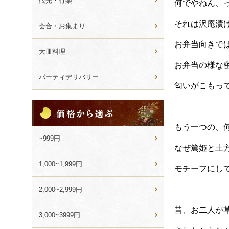
観光・行楽
何でやねん、
それは沢庵漬
会合・お集まり
お弁当向きで
大皿料理
お弁当の様な
パーティデリバリー
匂いがこもっ
価
格
か
もう一つの、
ら
~999円
選
なぜ篤姫と土
ぶ
1,000~1,999円
モチーフにし
2,000~2,999円
昔、お二人が
3,000~3999円