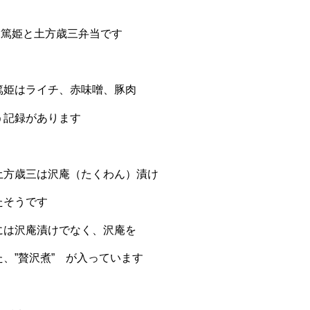
 篤姫と土方歳三弁当です
篤姫はライチ、赤味噌、豚肉
う記録があります
土方歳三は沢庵（たくわん）漬け
たそうです
には沢庵漬けでなく、沢庵を
、”贅沢煮” が入っています