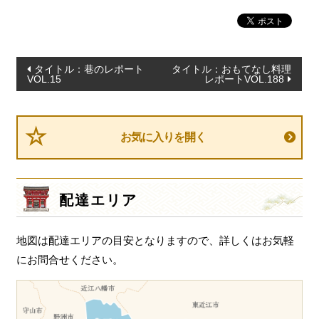
投
タイトル：巷のレポート
タイトル：おもてなし料理
VOL.15
レポートVOL.188
稿
ナ
ビ
お気に入りを開く
ゲ
ー
シ
配達エリア
ョ
ン
地図は配達エリアの目安となりますので、詳しくはお気軽
にお問合せください。