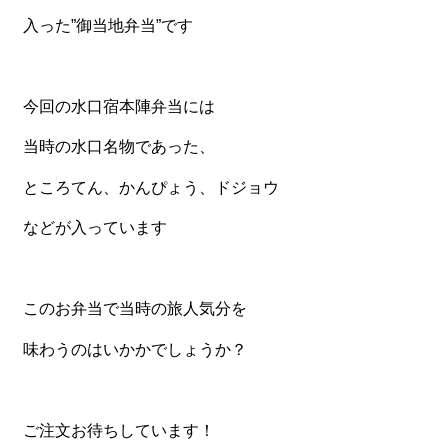
一品料理
入った”御当地弁当”です
お食い初め・お子様膳
無料貸し出し
今回の水口宿本陣弁当には
ランキング
当時の水口名物であった、
お知らせ
ところてん、かんぴょう、ドジョウ
スタッフブログ
などが入っています
求人情報
会社概要
このお弁当で当時の旅人気分を
お問い合わせ
味わうのはいかかでしょうか？
サイトマップ
ログイン・マイページ
特定商取引法に基づく表記
ご注文お待ちしています！