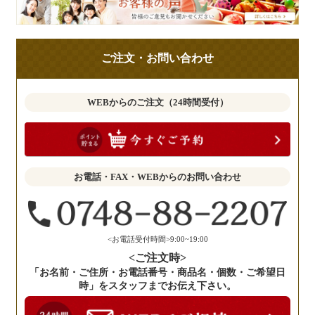
様
の
ご
ご注文・お問い合わせ
意
見
も
WEBからのご注文（24時間受付）
お
聞
か
せ
お電話・FAX・WEBからのお問い合わせ
く
だ
さ
い。
<お電話受付時間>9:00~19:00
<ご注文時>
「お名前・ご住所・お電話番号・商品名・個数・ご希望日
時」をスタッフまでお伝え下さい。