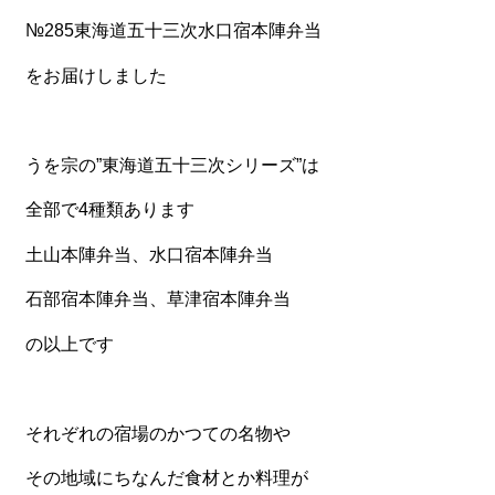
№285東海道五十三次水口宿本陣弁当
食材から選ぶ
をお届けしました
お肉メイン弁当
お魚メイン弁当
うを宗の”東海道五十三次シリーズ”は
お野菜メイン弁当
全部で4種類あります
旬の食材弁当
種類から選ぶ
土山本陣弁当、水口宿本陣弁当
近江(滋賀)地方ゆかりの弁当
石部宿本陣弁当、草津宿本陣弁当
四得オードブル
の以上です
寿司・会席膳
高級弁当
それぞれの宿場のかつての名物や
オードブル
その地域にちなんだ食材とか料理が