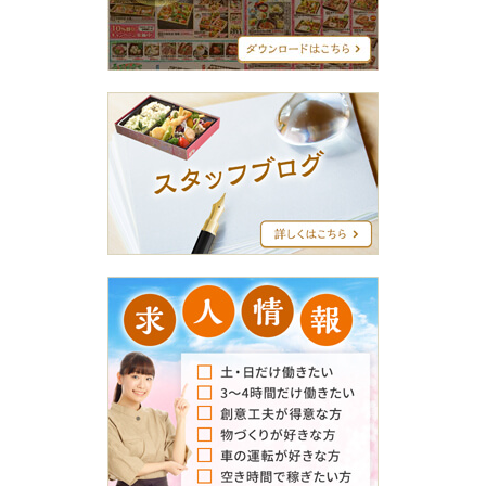
ニ
ュ
ー
ス
タ
ッ
フ
ブ
ロ
グ
求
人
情
報