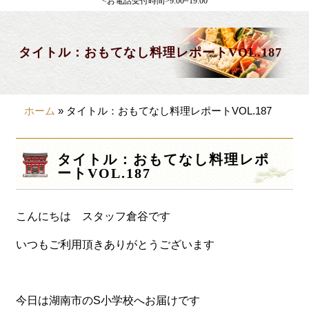
<お電話受付時間>9:00~19:00
製薬会社様向け
観光・行楽
タイトル：おもてなし料理レポートVOL.187
会合・お集まり
大皿料理
ホーム
»
タイトル：おもてなし料理レポートVOL.187
パーティデリバリー
価格から選ぶ
タイトル：おもてなし料理レポ
ートVOL.187
~999円
1,000~1,999円
こんにちは スタッフ倉谷です
2,000~2,999円
いつもご利用頂きありがとうございます
3,000~3999円
4,000~7999円
今日は湖南市のS小学校へお届けです
8,000円~