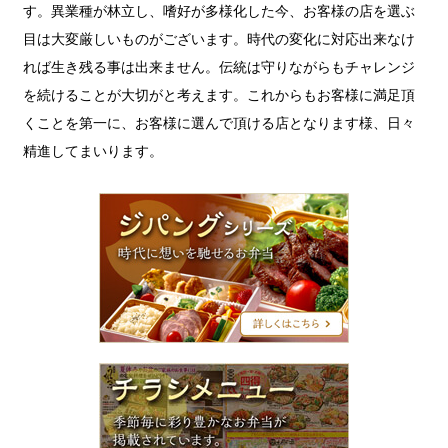
す。異業種が林立し、嗜好が多様化した今、お客様の店を選ぶ
目は大変厳しいものがございます。時代の変化に対応出来なけ
れば生き残る事は出来ません。伝統は守りながらもチャレンジ
を続けることが大切がと考えます。これからもお客様に満足頂
くことを第一に、お客様に選んで頂ける店となります様、日々
精進してまいります。
ジ
パ
ン
グ
シ
リ
ー
ズ
チ
ラ
シ
メ