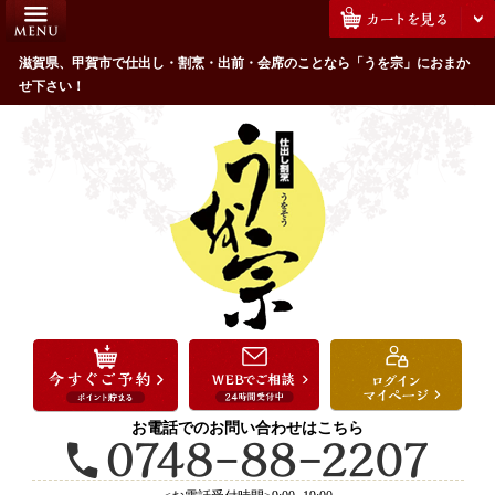
コ
HOME
ン
うを宗のこだわり
滋賀県、甲賀市で仕出し・割烹・出前・会席のことなら「うを宗」におまか
テ
せ下さい！
ン
配達エリア・注文方法
ツ
お客様の声
へ
ス
全商品一覧
キ
よくあるご質問
ッ
プ
お気に入り
ご用途から選ぶ
お祝い・ハレの日
法事・法要
お電話でのお問い合わせはこちら
接待・おもてなし
会議・セミナー弁当