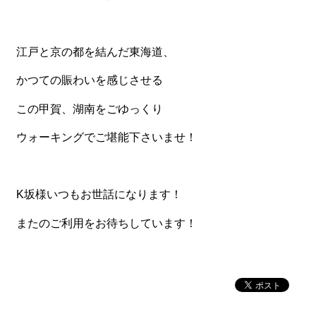
一品料理
お食い初め・お子様膳
江戸と京の都を結んだ東海道、
無料貸し出し
かつての賑わいを感じさせる
ランキング
この甲賀、湖南をごゆっくり
お知らせ
ウォーキングでご堪能下さいませ！
スタッフブログ
求人情報
会社概要
K坂様いつもお世話になります！
お問い合わせ
またのご利用をお待ちしています！
サイトマップ
ログイン・マイページ
特定商取引法に基づく表記