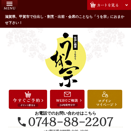
コ
HOME
ン
うを宗のこだわり
滋賀県、甲賀市で仕出し・割烹・出前・会席のことなら「うを宗」におまか
テ
せ下さい！
ン
配達エリア・注文方法
ツ
お客様の声
へ
ス
全商品一覧
キ
よくあるご質問
ッ
プ
お気に入り
ご用途から選ぶ
お祝い・ハレの日
法事・法要
お電話でのお問い合わせはこちら
接待・おもてなし
会議・セミナー弁当