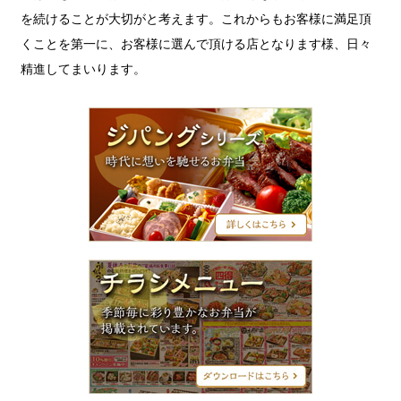
を続けることが大切がと考えます。これからもお客様に満足頂
くことを第一に、お客様に選んで頂ける店となります様、日々
精進してまいります。
ジ
パ
ン
グ
シ
リ
ー
ズ
チ
ラ
シ
メ
ニ
ュ
ー