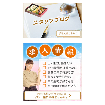
ス
タ
ッ
フ
ブ
ロ
グ
求
人
情
報