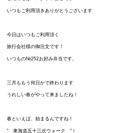
いつもご利用頂きありがとうございます
食材から選ぶ
お肉メイン弁当
お魚メイン弁当
今日はいつもご利用頂く
お野菜メイン弁当
旅行会社様の御注文です！
旬の食材弁当
いつもの№252お好み弁当です。
種類から選ぶ
近江(滋賀)地方ゆかりの弁当
三月ももう何日かで終わります
四得オードブル
うれしい春がやって来ましたね！
寿司・会席膳
高級弁当
春といえば、始まるんですね！
オードブル
” 東海道五十三次ウォーク ”！