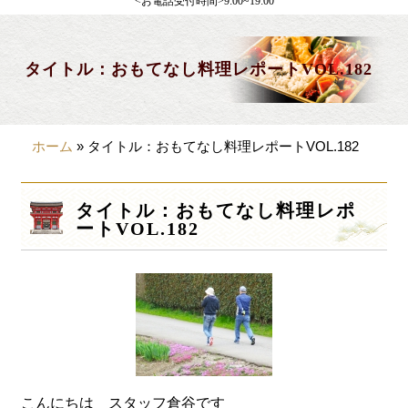
<お電話受付時間>9:00~19:00
製薬会社様向け
観光・行楽
タイトル：おもてなし料理レポートVOL.182
会合・お集まり
大皿料理
ホーム
»
タイトル：おもてなし料理レポートVOL.182
パーティデリバリー
価格から選ぶ
タイトル：おもてなし料理レポ
ートVOL.182
~999円
1,000~1,999円
2,000~2,999円
3,000~3999円
4,000~7999円
こんにちは スタッフ倉谷です
8,000円~