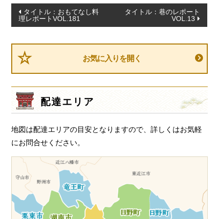
投
タイトル：おもてなし料
タイトル：巷のレポート
理レポートVOL.181
VOL.13
稿
ナ
ビ
お気に入りを開く
ゲ
ー
シ
配達エリア
ョ
ン
地図は配達エリアの目安となりますので、詳しくはお気軽
にお問合せください。