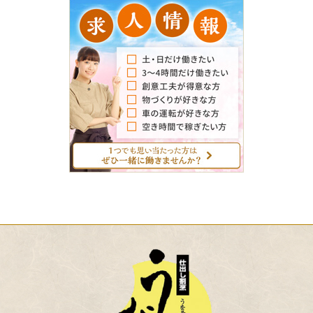
求
人
情
報