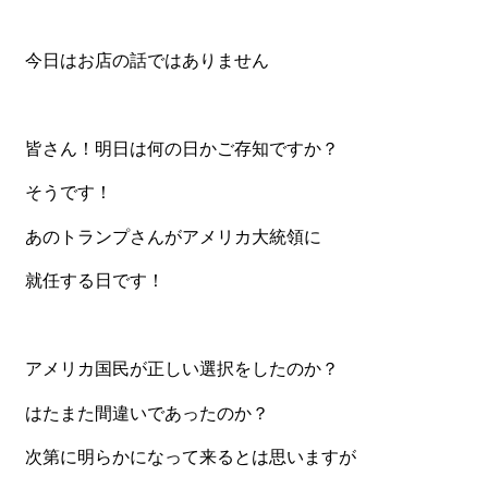
食材から選ぶ
今日はお店の話ではありません
お肉メイン弁当
お魚メイン弁当
皆さん！明日は何の日かご存知ですか？
お野菜メイン弁当
そうです！
旬の食材弁当
あのトランプさんがアメリカ大統領に
種類から選ぶ
就任する日です！
近江(滋賀)地方ゆかりの弁当
四得オードブル
アメリカ国民が正しい選択をしたのか？
寿司・会席膳
はたまた間違いであったのか？
高級弁当
オードブル
次第に明らかになって来るとは思いますが