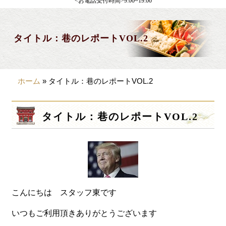
<お電話受付時間>9:00~19:00
製薬会社様向け
観光・行楽
タイトル：巷のレポートVOL.2
会合・お集まり
大皿料理
ホーム
»
タイトル：巷のレポートVOL.2
パーティデリバリー
価格から選ぶ
タイトル：巷のレポートVOL.2
~999円
1,000~1,999円
2,000~2,999円
3,000~3999円
こんにちは スタッフ東です
4,000~7999円
いつもご利用頂きありがとうございます
8,000円~