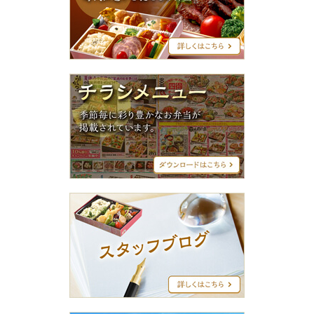
グ
シ
リ
ー
ズ
チ
ラ
シ
メ
ニ
ュ
ー
ス
タ
ッ
フ
ブ
ロ
グ