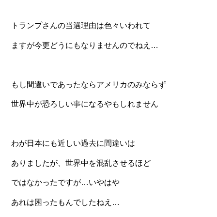
一品料理
お食い初め・お子様膳
トランプさんの当選理由は色々いわれて
無料貸し出し
ますが今更どうにもなりませんのでねえ…
ランキング
お知らせ
もし間違いであったならアメリカのみならず
スタッフブログ
世界中が恐ろしい事になるやもしれません
求人情報
会社概要
わが日本にも近しい過去に間違いは
お問い合わせ
ありましたが、世界中を混乱させるほど
サイトマップ
ではなかったですが…いやはや
ログイン・マイページ
あれは困ったもんでしたねえ…
特定商取引法に基づく表記