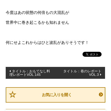
今度はあの状態の何倍もの大混乱が
世界中に巻き起こるかも知れません
何にせよこれからはひと波乱がありそうです！
投
タイトル：おもてなし料
タイトル：巷のレポート
理レポートVOL.145
VOL.3
稿
ナ
ビ
お気に入りを開く
ゲ
ー