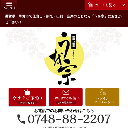
コ
HOME
ン
うを宗のこだわり
滋賀県、甲賀市で仕出し・割烹・出前・会席のことなら「うを宗」におまか
テ
せ下さい！
ン
配達エリア・注文方法
ツ
お客様の声
へ
ス
全商品一覧
キ
よくあるご質問
ッ
プ
お気に入り
ご用途から選ぶ
お祝い・ハレの日
法事・法要
お電話でのお問い合わせはこちら
接待・おもてなし
会議・セミナー弁当