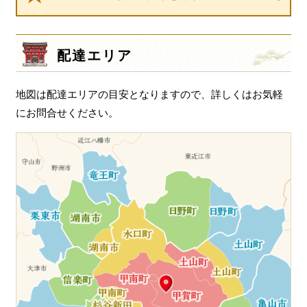
ゲ
一品料理
ー
お食い初め・お子様膳
シ
配達エリア
ョ
無料貸し出し
ン
ランキング
地図は配達エリアの目安となりますので、詳しくはお気軽
お知らせ
にお問合せください。
スタッフブログ
求人情報
会社概要
お問い合わせ
サイトマップ
ログイン・マイページ
特定商取引法に基づく表記