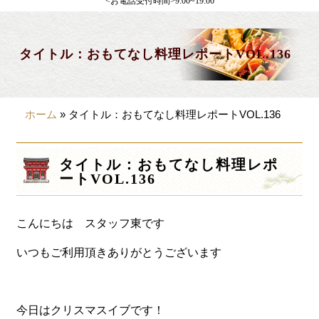
<お電話受付時間>9:00~19:00
製薬会社様向け
観光・行楽
タイトル：おもてなし料理レポートVOL.136
会合・お集まり
大皿料理
ホーム
»
タイトル：おもてなし料理レポートVOL.136
パーティデリバリー
価格から選ぶ
タイトル：おもてなし料理レポ
ートVOL.136
~999円
1,000~1,999円
こんにちは スタッフ東です
2,000~2,999円
いつもご利用頂きありがとうございます
3,000~3999円
4,000~7999円
今日はクリスマスイブです！
8,000円~