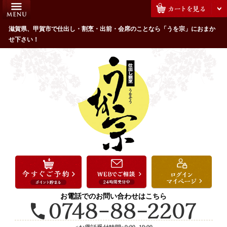
コ
HOME
ン
うを宗のこだわり
滋賀県、甲賀市で仕出し・割烹・出前・会席のことなら「うを宗」におまか
テ
せ下さい！
ン
配達エリア・注文方法
ツ
お客様の声
へ
ス
全商品一覧
キ
よくあるご質問
ッ
プ
お気に入り
ご用途から選ぶ
お祝い・ハレの日
法事・法要
お電話でのお問い合わせはこちら
接待・おもてなし
会議・セミナー弁当