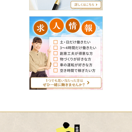
グ
求
人
情
報