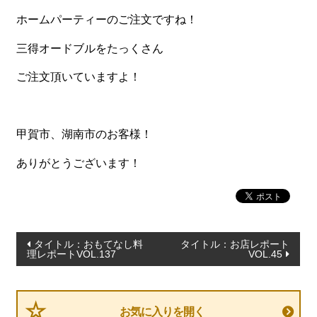
ホームパーティーのご注文ですね！
食材から選ぶ
三得オードブルをたっくさん
お肉メイン弁当
ご注文頂いていますよ！
お魚メイン弁当
お野菜メイン弁当
甲賀市、湖南市のお客様！
旬の食材弁当
種類から選ぶ
ありがとうございます！
近江(滋賀)地方ゆかりの弁当
四得オードブル
投
寿司・会席膳
タイトル：おもてなし料
タイトル：お店レポート
理レポートVOL.137
VOL.45
稿
高級弁当
ナ
オードブル
ビ
お気に入りを開く