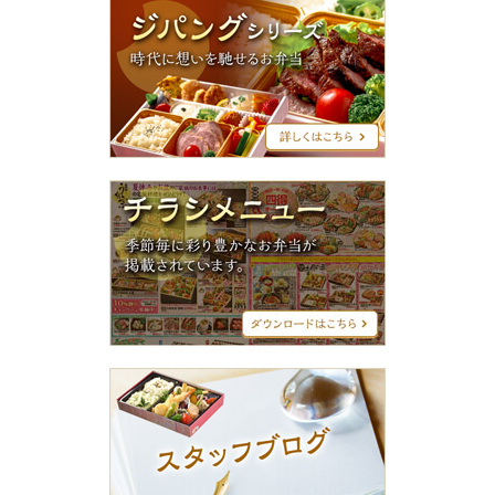
ジ
パ
ン
グ
シ
リ
ー
ズ
チ
ラ
シ
メ
ニ
ュ
ー
ス
タ
ッ
フ
ブ
ロ