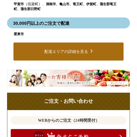
（信楽町）、
甲賀市
湖南市、亀山市、竜王町、伊賀町、蒲生郡竜王
町、蒲生郡日野町
30,000円以上のご注文で配達
栗東市
配達エリアの詳細を見る
皆
様
の
ご
ご注文・お問い合わせ
意
見
も
WEBからのご注文（24時間受付）
お
聞