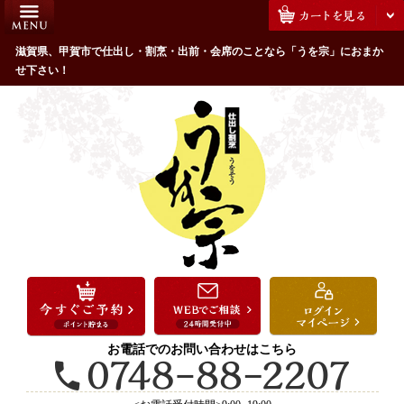
コ
HOME
ン
うを宗のこだわり
滋賀県、甲賀市で仕出し・割烹・出前・会席のことなら「うを宗」におまか
テ
せ下さい！
ン
配達エリア・注文方法
ツ
お客様の声
へ
ス
全商品一覧
キ
よくあるご質問
ッ
プ
お気に入り
ご用途から選ぶ
お祝い・ハレの日
法事・法要
お電話でのお問い合わせはこちら
接待・おもてなし
会議・セミナー弁当