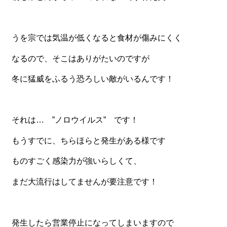
一品料理
お食い初め・お子様膳
うを宗では気温が低くなると食材が傷みにくく
無料貸し出し
なるので、そこはありがたいのですが
ランキング
冬に猛威をふるう恐ろしい敵がいるんです！
お知らせ
スタッフブログ
求人情報
それは… ”ノロウイルス” です！
会社概要
もうすでに、ちらほらと発生がある様です
お問い合わせ
ものすごく感染力が強いらしくて、
サイトマップ
まだ大流行はしてませんが要注意です！
ログイン・マイページ
特定商取引法に基づく表記
発生したら営業停止になってしまいますので