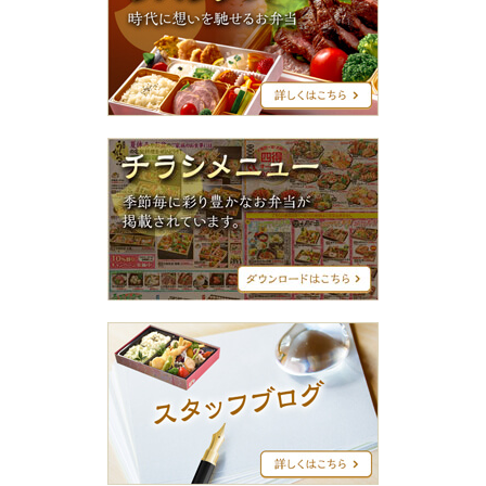
ン
グ
シ
リ
ー
ズ
チ
ラ
シ
メ
ニ
ュ
ー
ス
タ
ッ
フ
ブ
ロ
グ