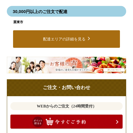
30,000円以上のご注文で配達
栗東市
配達エリアの詳細を見る
皆
様
の
ご
ご注文・お問い合わせ
意
見
も
WEBからのご注文（24時間受付）
お
聞
か