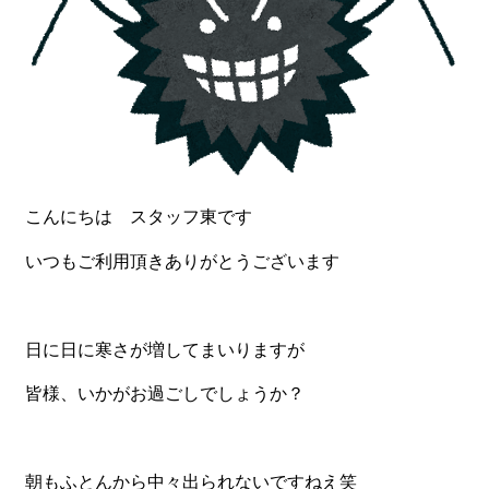
食材から選ぶ
お肉メイン弁当
お魚メイン弁当
お野菜メイン弁当
旬の食材弁当
こんにちは スタッフ東です
種類から選ぶ
いつもご利用頂きありがとうございます
近江(滋賀)地方ゆかりの弁当
四得オードブル
日に日に寒さが増してまいりますが
寿司・会席膳
皆様、いかがお過ごしでしょうか？
高級弁当
オードブル
朝もふとんから中々出られないですねえ笑