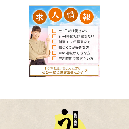
求
人
情
報