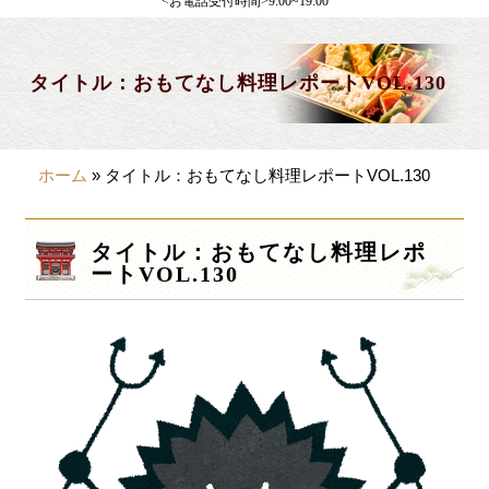
<お電話受付時間>9:00~19:00
製薬会社様向け
観光・行楽
タイトル：おもてなし料理レポートVOL.130
会合・お集まり
大皿料理
ホーム
»
タイトル：おもてなし料理レポートVOL.130
パーティデリバリー
価格から選ぶ
タイトル：おもてなし料理レポ
ートVOL.130
~999円
1,000~1,999円
2,000~2,999円
3,000~3999円
4,000~7999円
8,000円~