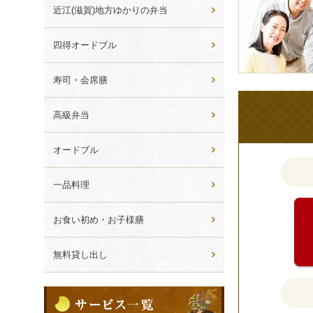
様
ら
近江(滋賀)地方ゆかりの弁当
選
の
ぶ
ご
四得オードブル
意
見
寿司・会席膳
も
お
高級弁当
聞
か
オードブル
せ
く
一品料理
だ
さ
お食い初め・お子様膳
い。
無料貸し出し
サ
ー