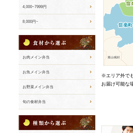
4,000~7999円
8,000円~
食
材
か
ら
お肉メイン弁当
選
ぶ
お魚メイン弁当
※エリア外で
お届け可能な
お野菜メイン弁当
旬の食材弁当
種
類
皆
か