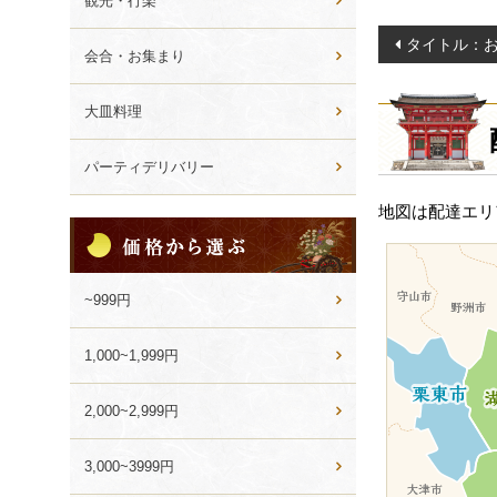
観光・行楽
投
タイトル：お
会合・お集まり
稿
ナ
大皿料理
ビ
ゲ
パーティデリバリー
ー
地図は配達エリ
シ
価
格
ョ
か
ン
ら
~999円
選
ぶ
1,000~1,999円
2,000~2,999円
3,000~3999円