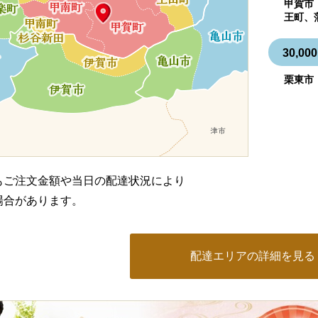
甲賀市
王町、
30,
栗東市
もご注文金額や当日の配達状況により
場合があります。
配達エリアの詳細を見る