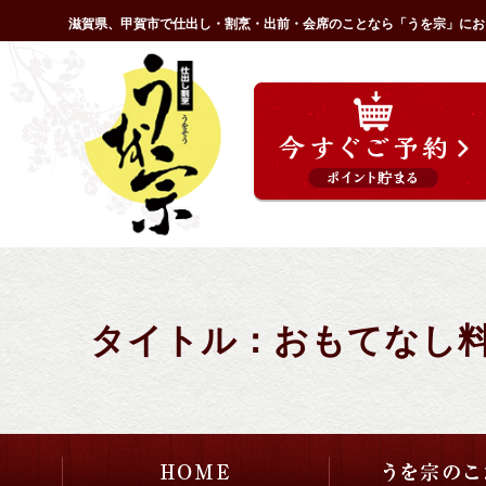
コ
滋賀県、甲賀市で仕出し・割烹・出前・会席のことなら「うを宗」にお
ン
HOME
テ
ン
ツ
へ
ス
キ
ッ
プ
タイトル：おもてなし料理