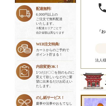
ビ
ス
配達無料!
一
6,000円以上の
覧
ご注文で無料配達
いたします。
※配達エリアごとで
「お
合計金額は異なります
WEB注文特典!
カートからのご予約で
ポイント貯まる！
法人
内容変更OK！
1つだけ〇〇を別のものに
変えて欲しいなどのご要
望に出来るだけお応えい
たします。
のし紙サービス！
慶事や法事やおもてなし