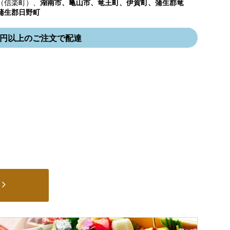
（信楽町）、
湖南市、亀山市、竜王町、伊賀町、蒲生郡竜
蒲生郡日野町
000円以上のご注文で配達