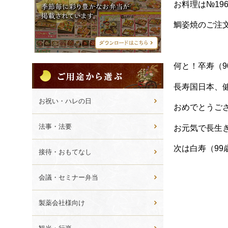
シ
お料理は№19
メ
ニ
鯛姿焼のご注
ュ
ー
何と！卒寿（
ご
用
長寿国日本、
途
か
お祝い・ハレの日
おめでとうご
ら
選
法事・法要
お元気で長生
ぶ
次は白寿（99
接待・おもてなし
会議・セミナー弁当
製薬会社様向け