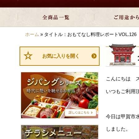
ホーム
»
タイトル：おもてなし料理レポートVOL.126
お気に入りを開く
ジ
こんにちは 
パ
ン
いつもご利用
グ
シ
リ
ー
今日は甲賀市
ズ
チ
しました。
ラ