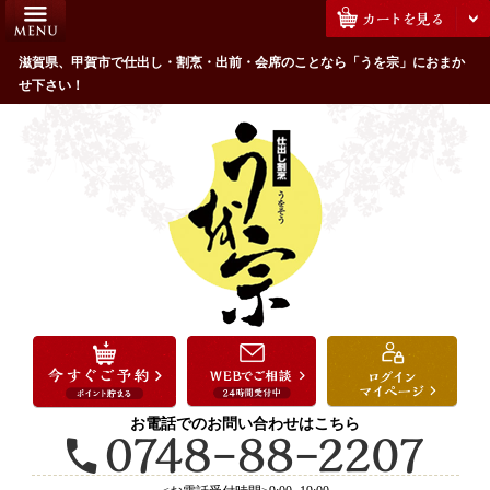
コ
HOME
ン
うを宗のこだわり
滋賀県、甲賀市で仕出し・割烹・出前・会席のことなら「うを宗」におまか
テ
せ下さい！
ン
配達エリア・注文方法
ツ
お客様の声
へ
ス
全商品一覧
キ
よくあるご質問
ッ
プ
お気に入り
ご用途から選ぶ
お祝い・ハレの日
法事・法要
お電話でのお問い合わせはこちら
接待・おもてなし
会議・セミナー弁当