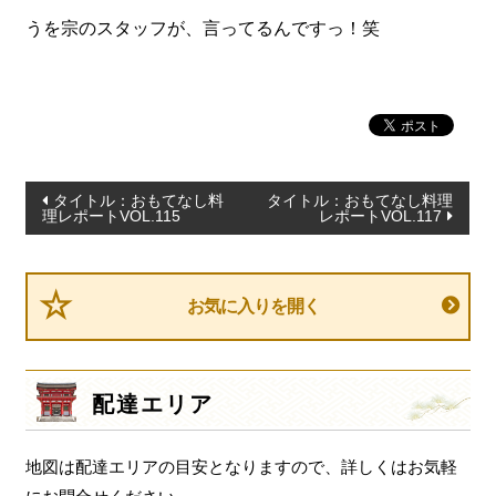
一品料理
うを宗のスタッフが、言ってるんですっ！笑
お食い初め・お子様膳
無料貸し出し
ランキング
お知らせ
投
タイトル：おもてなし料
タイトル：おもてなし料理
理レポートVOL.115
レポートVOL.117
スタッフブログ
稿
ナ
求人情報
ビ
会社概要
お気に入りを開く
ゲ
ー
お問い合わせ
シ
サイトマップ
配達エリア
ョ
ログイン・マイページ
ン
地図は配達エリアの目安となりますので、詳しくはお気軽
特定商取引法に基づく表記