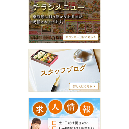
チ
ラ
シ
メ
ニ
ュ
ー
ス
タ
ッ
フ
ブ
ロ
グ
求
人
情
報