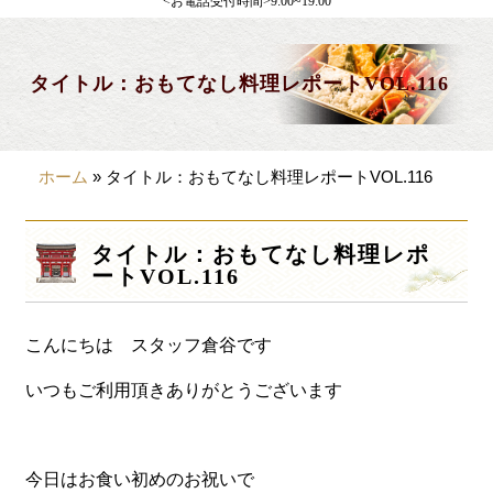
<お電話受付時間>9:00~19:00
製薬会社様向け
観光・行楽
タイトル：おもてなし料理レポートVOL.116
会合・お集まり
大皿料理
ホーム
»
タイトル：おもてなし料理レポートVOL.116
パーティデリバリー
価格から選ぶ
タイトル：おもてなし料理レポ
ートVOL.116
~999円
1,000~1,999円
こんにちは スタッフ倉谷です
2,000~2,999円
いつもご利用頂きありがとうございます
3,000~3999円
4,000~7999円
今日はお食い初めのお祝いで
8,000円~