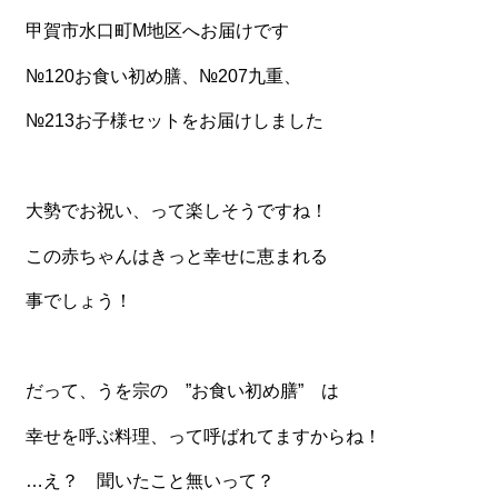
甲賀市水口町M地区へお届けです
食材から選ぶ
№120お食い初め膳、№207九重、
お肉メイン弁当
№213お子様セットをお届けしました
お魚メイン弁当
お野菜メイン弁当
大勢でお祝い、って楽しそうですね！
旬の食材弁当
種類から選ぶ
この赤ちゃんはきっと幸せに恵まれる
近江(滋賀)地方ゆかりの弁当
事でしょう！
四得オードブル
寿司・会席膳
だって、うを宗の ”お食い初め膳” は
高級弁当
幸せを呼ぶ料理、って呼ばれてますからね！
オードブル
…え？ 聞いたこと無いって？