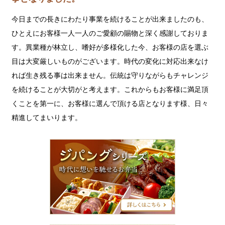
今日までの長きにわたり事業を続けることが出来ましたのも、
ひとえにお客様一人一人のご愛顧の賜物と深く感謝しておりま
す。異業種が林立し、嗜好が多様化した今、お客様の店を選ぶ
目は大変厳しいものがございます。時代の変化に対応出来なけ
れば生き残る事は出来ません。伝統は守りながらもチャレンジ
を続けることが大切がと考えます。これからもお客様に満足頂
くことを第一に、お客様に選んで頂ける店となります様、日々
精進してまいります。
ジ
パ
ン
グ
シ
リ
ー
ズ