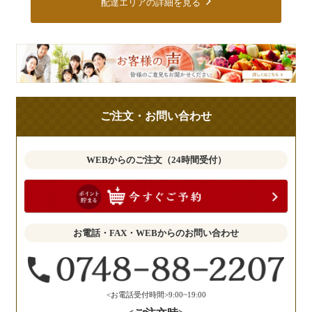
配達エリアの詳細を見る
皆
様
の
ご
ご注文・お問い合わせ
意
見
も
WEBからのご注文（24時間受付）
お
聞
か
せ
お電話・FAX・WEBからのお問い合わせ
く
だ
さ
い。
<お電話受付時間>9:00~19:00