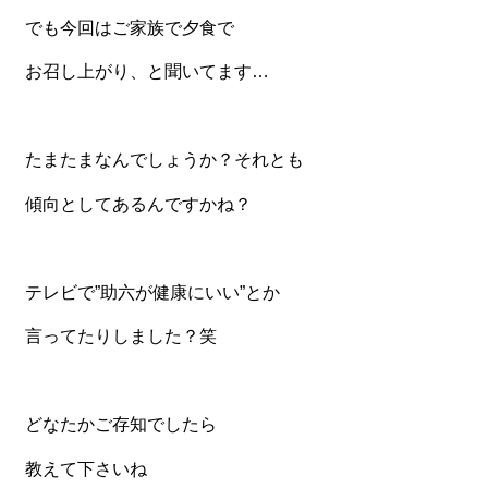
一品料理
でも今回はご家族で夕食で
お食い初め・お子様膳
お召し上がり、と聞いてます…
無料貸し出し
ランキング
たまたまなんでしょうか？それとも
お知らせ
傾向としてあるんですかね？
スタッフブログ
求人情報
テレビで”助六が健康にいい”とか
会社概要
言ってたりしました？笑
お問い合わせ
サイトマップ
ログイン・マイページ
どなたかご存知でしたら
特定商取引法に基づく表記
教えて下さいね