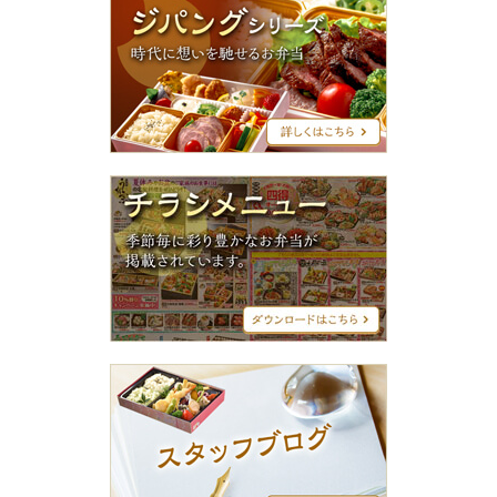
パ
ン
グ
シ
リ
ー
ズ
チ
ラ
シ
メ
ニ
ュ
ー
ス
タ
ッ
フ
ブ
ロ