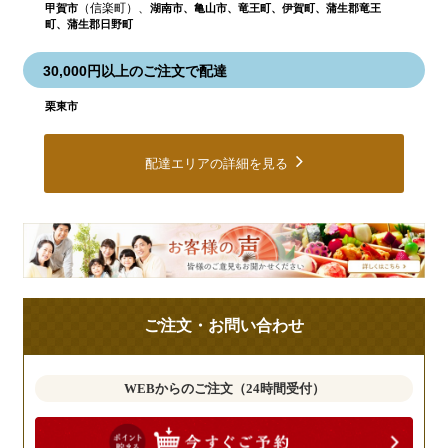
（信楽町）、
甲賀市
湖南市、亀山市、竜王町、伊賀町、蒲生郡竜王
町、蒲生郡日野町
30,000円以上のご注文で配達
栗東市
配達エリアの詳細を見る
皆
様
の
ご
ご注文・お問い合わせ
意
見
も
WEBからのご注文（24時間受付）
お
聞