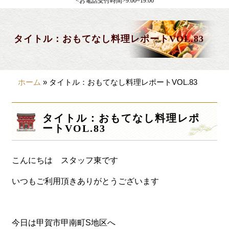
<お電話受付時間>9:00~19:00
製薬会社様向け
観光・行楽
タイトル：おもてなし料理レポートVOL.83
会合・お集まり
大皿料理
ホーム
»
タイトル：おもてなし料理レポートVOL.83
パーティデリバリー
価格から選ぶ
タイトル：おもてなし料理レポ
ートVOL.83
~999円
1,000~1,999円
こんにちは スタッフ東です
2,000~2,999円
いつもご利用頂きありがとうございます
3,000~3999円
4,000~7999円
今日は甲賀市甲南町S地区へ
8,000円~