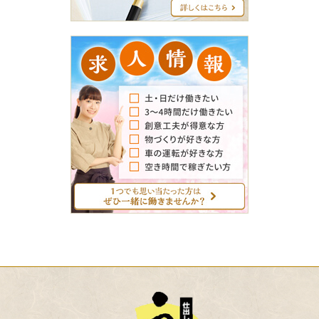
グ
求
人
情
報