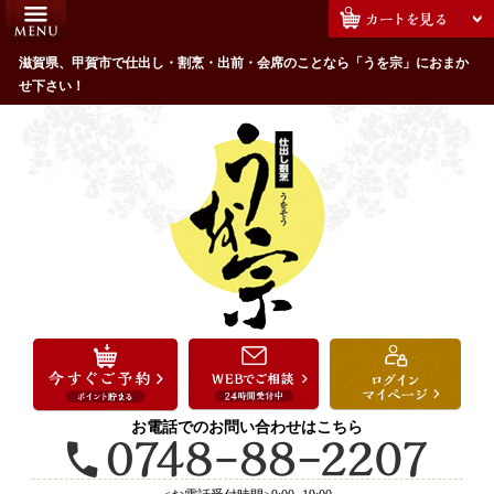
コ
HOME
ン
うを宗のこだわり
滋賀県、甲賀市で仕出し・割烹・出前・会席のことなら「うを宗」におまか
テ
せ下さい！
ン
配達エリア・注文方法
ツ
お客様の声
へ
ス
全商品一覧
キ
よくあるご質問
ッ
プ
お気に入り
ご用途から選ぶ
お祝い・ハレの日
法事・法要
お電話でのお問い合わせはこちら
接待・おもてなし
会議・セミナー弁当