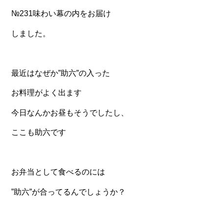
№231味わい幕の内をお届け
食材から選ぶ
しました。
お肉メイン弁当
お魚メイン弁当
最近はなぜか”助六”の入った
お野菜メイン弁当
お料理がよく出ます
旬の食材弁当
種類から選ぶ
今日なんかお昼もそうでしたし、
近江(滋賀)地方ゆかりの弁当
ここも助六です
四得オードブル
寿司・会席膳
お弁当として食べるのには
高級弁当
”助六”が合ってるんでしょうか？
オードブル