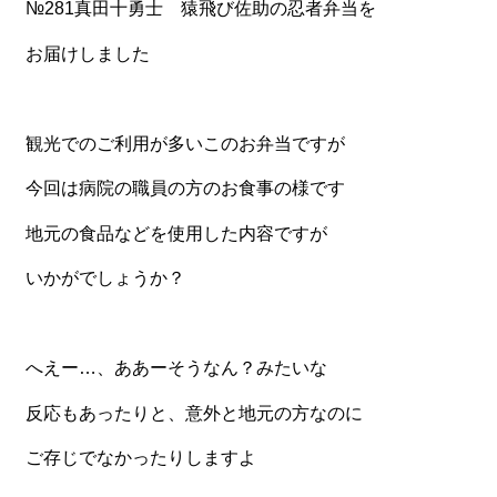
№281真田十勇士 猿飛び佐助の忍者弁当を
一品料理
お食い初め・お子様膳
お届けしました
無料貸し出し
ランキング
観光でのご利用が多いこのお弁当ですが
お知らせ
今回は病院の職員の方のお食事の様です
スタッフブログ
地元の食品などを使用した内容ですが
求人情報
いかがでしょうか？
会社概要
お問い合わせ
へえー…、ああーそうなん？みたいな
サイトマップ
反応もあったりと、意外と地元の方なのに
ログイン・マイページ
ご存じでなかったりしますよ
特定商取引法に基づく表記