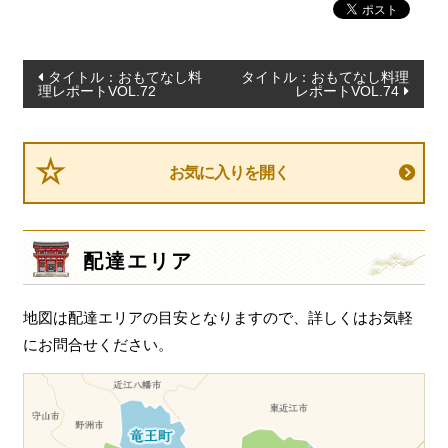
投
タイトル：おもてなし料
タイトル：おもてなし料理
理レポートVOL.72
レポートVOL.74
稿
ナ
ビ
お気に入りを開く
ゲ
ー
シ
配達エリア
ョ
ン
地図は配達エリアの目安となりますので、詳しくはお気軽
にお問合せください。