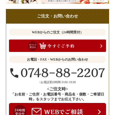
の
ご
ご注文・お問い合わせ
意
見
も
WEBからのご注文（24時間受付）
お
聞
か
せ
お電話・FAX・WEBからのお問い合わせ
く
だ
さ
い。
<お電話受付時間>9:00~19:00
<ご注文時>
「お名前・ご住所・お電話番号・商品名・個数・ご希望日
時」をスタッフまでお伝え下さい。