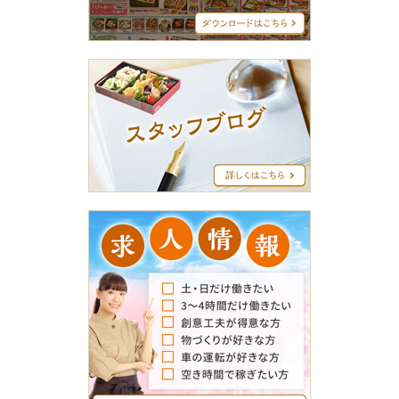
ュ
ー
ス
タ
ッ
フ
ブ
ロ
グ
求
人
情
報