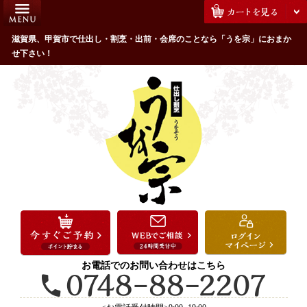
コ
HOME
ン
うを宗のこだわり
滋賀県、甲賀市で仕出し・割烹・出前・会席のことなら「うを宗」におまか
テ
せ下さい！
ン
配達エリア・注文方法
ツ
お客様の声
へ
ス
全商品一覧
キ
よくあるご質問
ッ
プ
お気に入り
ご用途から選ぶ
お祝い・ハレの日
法事・法要
お電話でのお問い合わせはこちら
接待・おもてなし
会議・セミナー弁当