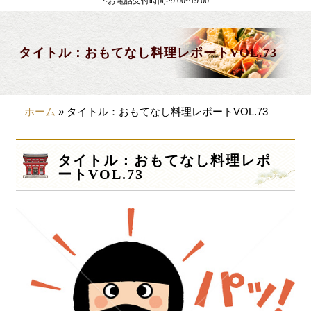
<お電話受付時間>9:00~19:00
製薬会社様向け
観光・行楽
タイトル：おもてなし料理レポートVOL.73
会合・お集まり
大皿料理
ホーム
»
タイトル：おもてなし料理レポートVOL.73
パーティデリバリー
価格から選ぶ
タイトル：おもてなし料理レポ
ートVOL.73
~999円
1,000~1,999円
2,000~2,999円
3,000~3999円
4,000~7999円
8,000円~