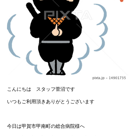
食材から選ぶ
お肉メイン弁当
お魚メイン弁当
お野菜メイン弁当
旬の食材弁当
種類から選ぶ
近江(滋賀)地方ゆかりの弁当
こんにちは スタッフ菅沼です
四得オードブル
いつもご利用頂きありがとうございます
寿司・会席膳
高級弁当
今日は甲賀市甲南町の総合病院様へ
オードブル