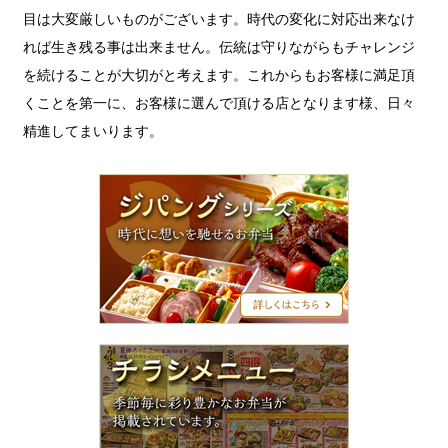
目は大変厳しいものがございます。時代の変化に対応出来なけ
れば生き残る事は出来ません。伝統は守りながらもチャレンジ
を続けることが大切がと考えます。これからもお客様に満足頂
くことを第一に、お客様に選んで頂ける店となります様、日々
精進してまいります。
ジ
パ
ン
グ
シ
リ
ー
ズ
チ
ラ
シ
メ
ニ