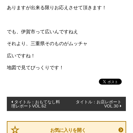
一品料理
ありますが出来る限りお応えさせて頂きます！
お食い初め・お子様膳
無料貸し出し
でも、伊賀市って広いんですねえ
ランキング
それより、三重県そのものがムッチャ
お知らせ
広いですね！
スタッフブログ
地図で見てびっくりです！
求人情報
会社概要
お問い合わせ
投
タイトル：おもてなし料
タイトル：お店レポート
サイトマップ
理レポートVOL.62
VOL.30
稿
ログイン・マイページ
ナ
ビ
特定商取引法に基づく表記
お気に入りを開く