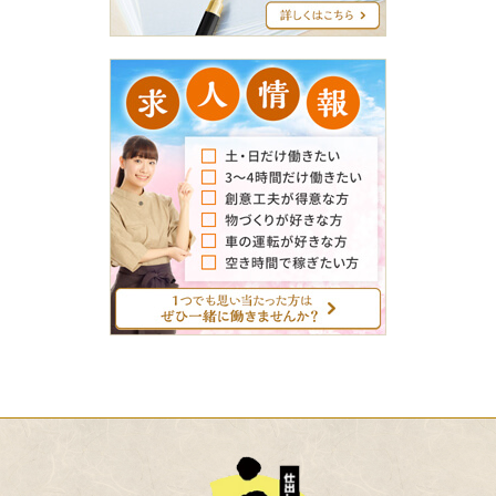
グ
求
人
情
報