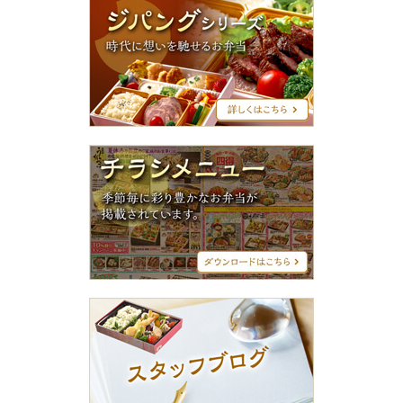
パ
ン
グ
シ
リ
ー
ズ
チ
ラ
シ
メ
ニ
ュ
ー
ス
タ
ッ
フ
ブ
ロ