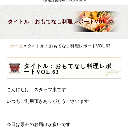
<お電話受付時間>9:00~19:00
製薬会社様向け
観光・行楽
タイトル：おもてなし料理レポートVOL.63
会合・お集まり
大皿料理
ホーム
»
タイトル：おもてなし料理レポートVOL.63
パーティデリバリー
価格から選ぶ
タイトル：おもてなし料理レポ
ートVOL.63
~999円
1,000~1,999円
こんにちは スタッフ東です
2,000~2,999円
いつもご利用頂きありがとうございます
3,000~3999円
4,000~7999円
今日は県外のお届けが多いです
8,000円~