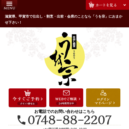
コ
HOME
ン
うを宗のこだわり
滋賀県、甲賀市で仕出し・割烹・出前・会席のことなら「うを宗」におまか
テ
せ下さい！
ン
配達エリア・注文方法
ツ
お客様の声
へ
ス
全商品一覧
キ
よくあるご質問
ッ
プ
お気に入り
ご用途から選ぶ
お祝い・ハレの日
法事・法要
お電話でのお問い合わせはこちら
接待・おもてなし
会議・セミナー弁当