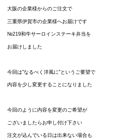
大阪の企業様からのご注文で
食材から選ぶ
三重県伊賀市の企業様へお届けです
お肉メイン弁当
№219和牛サーロインステーキ弁当を
お魚メイン弁当
お届けしました
お野菜メイン弁当
旬の食材弁当
種類から選ぶ
今回は”なるべく洋風に”というご要望で
近江(滋賀)地方ゆかりの弁当
内容を少し変更することになりました
四得オードブル
寿司・会席膳
今回のように内容を変更のご希望が
高級弁当
ございましたらお申し付け下さい
オードブル
注文が込んでいる日は出来ない場合も