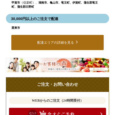
（信楽町）、
甲賀市
湖南市、亀山市、竜王町、伊賀町、蒲生郡竜王
町、蒲生郡日野町
30,000円以上のご注文で配達
栗東市
配達エリアの詳細を見る
皆
様
の
ご
ご注文・お問い合わせ
意
見
も
WEBからのご注文（24時間受付）
お
聞