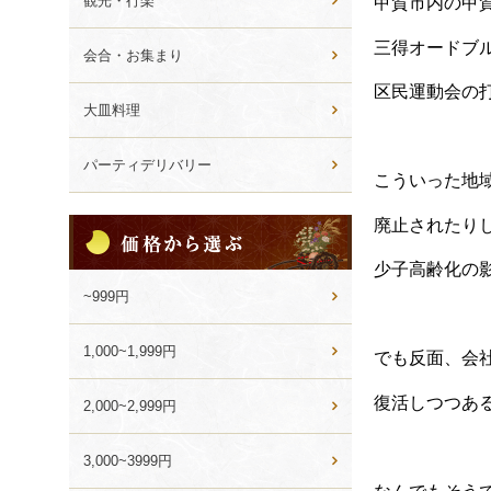
観光・行楽
甲賀市内の甲
三得オードブ
会合・お集まり
区民運動会の
大皿料理
パーティデリバリー
こういった地
価
廃止されたり
格
少子高齢化の
か
ら
~999円
選
ぶ
1,000~1,999円
でも反面、会
復活しつつあ
2,000~2,999円
3,000~3999円