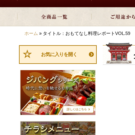
ホーム
»
タイトル：おもてなし料理レポートVOL.59
お気に入りを開く
ジ
パ
ン
グ
シ
リ
ー
ズ
チ
ラ