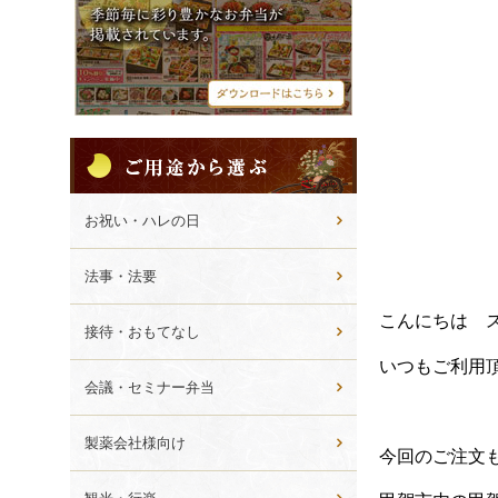
シ
メ
ニ
ュ
ー
ご
用
途
か
お祝い・ハレの日
ら
選
法事・法要
ぶ
こんにちは 
接待・おもてなし
いつもご利用
会議・セミナー弁当
製薬会社様向け
今回のご注文