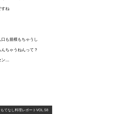
ですね
人口も規模もちゃうし
もんちゃうねんって？
セン…
もてなし料理レポートVOL.58