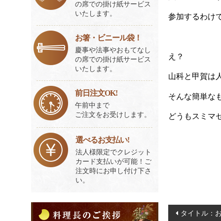
の席での掛け紙サービス
いたします。
参加するわけ
お箸・ビニール袋！
慶事や法事やおもてなし
え？
の席での掛け紙サービス
いたします。
山科と甲賀は
前日注文OK!
そんな簡単な
午前中まで
ご注文をお受けします。
どうもスミマ
選べるお支払い!
法人様限定でクレジット
カード支払いが可能！ご
注文時にお申し付け下さ
い。
料
投
タイトル：お
理