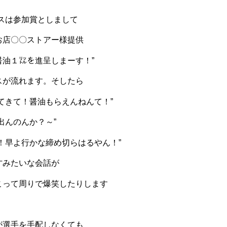
ースは参加賞としまして
お店〇〇ストアー様提供
醤油１㍑を進呈しまーす！”
スが流れます。そしたら
てきて！醤油もらえんねんて！”
出んのんか？～”
！早よ行かな締め切らはるやん！”
才みたいな会話が
こって周りで爆笑したりします
が選手を手配しなくても