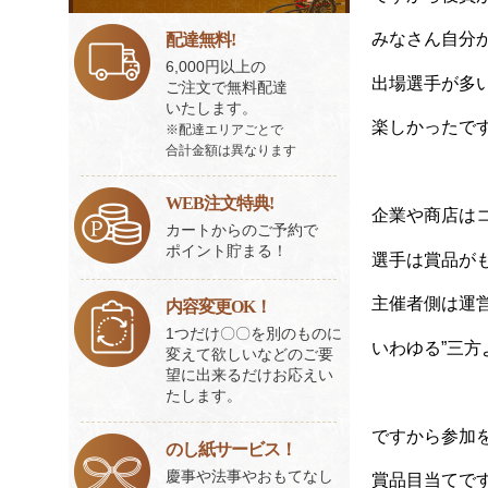
ビ
ス
みなさん自分
配達無料!
一
6,000円以上の
覧
出場選手が多
ご注文で無料配達
いたします。
楽しかったで
※配達エリアごとで
合計金額は異なります
WEB注文特典!
企業や商店は
カートからのご予約で
ポイント貯まる！
選手は賞品が
主催者側は運
内容変更OK！
1つだけ〇〇を別のものに
いわゆる”三方
変えて欲しいなどのご要
望に出来るだけお応えい
たします。
ですから参加
のし紙サービス！
慶事や法事やおもてなし
賞品目当てで