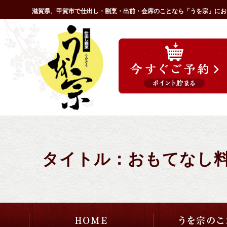
コ
滋賀県、甲賀市で仕出し・割烹・出前・会席のことなら「うを宗」にお
ン
HOME
テ
ン
ツ
へ
ス
キ
ッ
プ
タイトル：おもてなし料理