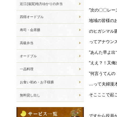
ら
近江(滋賀)地方ゆかりの弁当
選
”次の〇〇レ
ぶ
四得オードブル
地域の皆様の
寿司・会席膳
のヒガシマル
ってアナウン
高級弁当
”あんた早よ出
オードブル
“ええ？！又俺
一品料理
”何言うてんの
お食い初め・お子様膳
…って夫婦漫
そこここで起
無料貸し出し
サ
ー
ですから役員