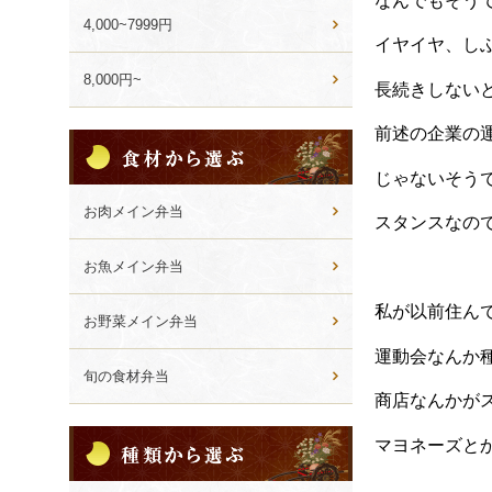
なんでもそう
4,000~7999円
イヤイヤ、し
8,000円~
長続きしない
前述の企業の
食
材
じゃないそう
か
ら
お肉メイン弁当
スタンスなの
選
ぶ
お魚メイン弁当
私が以前住ん
お野菜メイン弁当
運動会なんか
旬の食材弁当
商店なんかが
種
マヨネーズと
類
か