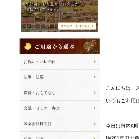
シ
メ
ニ
ュ
ー
ご
用
途
か
お祝い・ハレの日
ら
選
法事・法要
ぶ
こんにちは 
接待・おもてなし
いつもご利用
会議・セミナー弁当
製薬会社様向け
今日は市内K
№281真田十