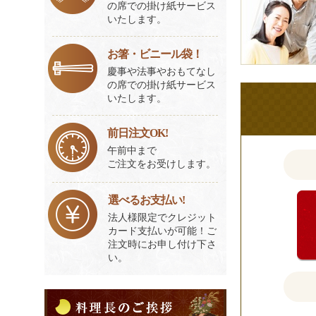
の席での掛け紙サービス
の
いたします。
ご
意
お箸・ビニール袋！
見
慶事や法事やおもてなし
の席での掛け紙サービス
も
いたします。
お
聞
前日注文OK!
か
午前中まで
せ
ご注文をお受けします。
く
だ
選べるお支払い!
さ
法人様限定でクレジット
い。
カード支払いが可能！ご
注文時にお申し付け下さ
い。
料
理