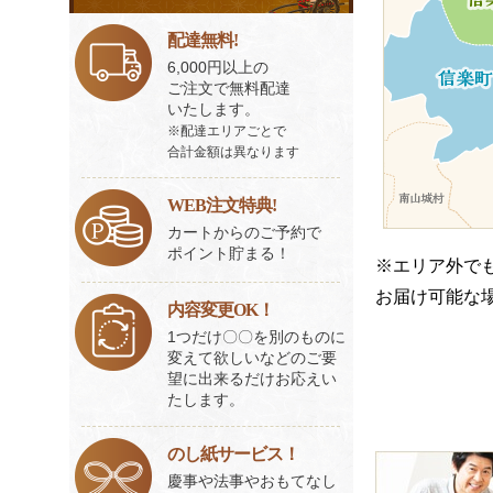
ビ
ス
配達無料!
一
6,000円以上の
覧
ご注文で無料配達
いたします。
※配達エリアごとで
合計金額は異なります
WEB注文特典!
カートからのご予約で
ポイント貯まる！
※エリア外で
お届け可能な
内容変更OK！
1つだけ〇〇を別のものに
変えて欲しいなどのご要
望に出来るだけお応えい
たします。
のし紙サービス！
皆
慶事や法事やおもてなし
様