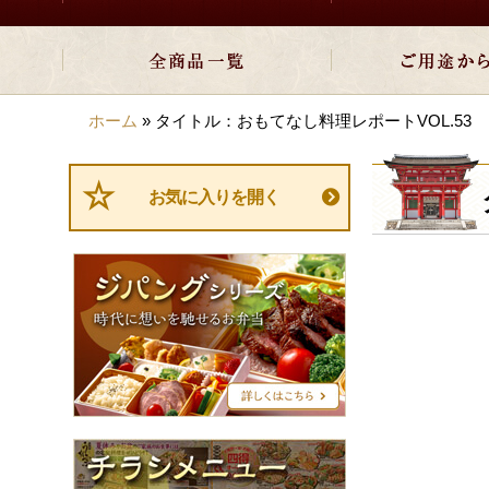
ホーム
»
タイトル：おもてなし料理レポートVOL.53
お気に入りを開く
ジ
パ
ン
グ
シ
リ
ー
ズ
チ
ラ