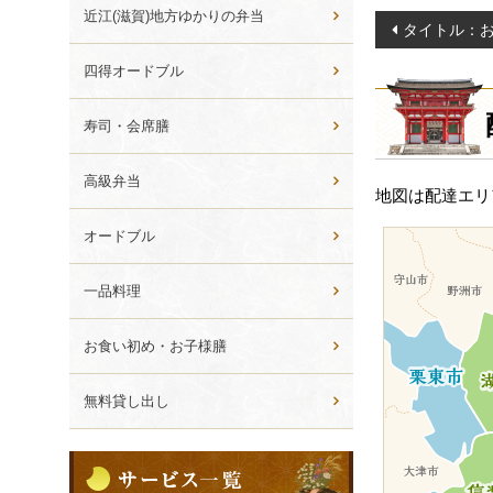
ら
近江(滋賀)地方ゆかりの弁当
投
タイトル：お
選
稿
ぶ
四得オードブル
ナ
ビ
寿司・会席膳
ゲ
ー
高級弁当
地図は配達エリ
シ
ョ
オードブル
ン
一品料理
お食い初め・お子様膳
無料貸し出し
サ
ー