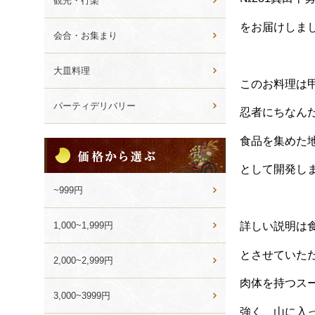
観光・行楽
をお届けしま
会合・お集まり
大皿料理
このお料理は
パーティデリバリー
忍者にちなん
食品を集めた
価
格
として開発し
か
ら
~999円
選
ぶ
1,000~1,999円
詳しい説明は
とさせていた
2,000~2,999円
肉体を持つス
3,000~3999円
強く、山に入