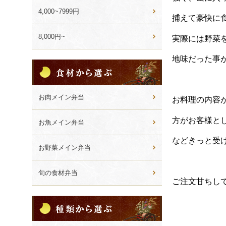
4,000~7999円
捕えて豪快に
8,000円~
実際には野菜
地味だった事
食
材
か
ら
お肉メイン弁当
お料理の内容
選
ぶ
方がお客様と
お魚メイン弁当
などきっと受
お野菜メイン弁当
旬の食材弁当
ご注文甘ちし
種
類
か