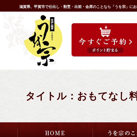
コ
滋賀県、甲賀市で仕出し・割烹・出前・会席のことなら「うを宗」にお
ン
HOME
テ
ン
ツ
へ
ス
キ
ッ
プ
タイトル：おもてなし料理