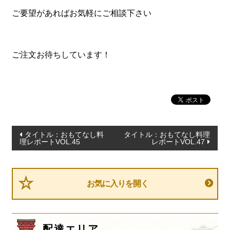
一品料理
ご要望があればお気軽にご相談下さい
お食い初め・お子様膳
無料貸し出し
ご注文お待ちしています！
ランキング
お知らせ
スタッフブログ
求人情報
投
タイトル：おもてなし料
タイトル：おもてなし料理
会社概要
理レポートVOL.45
レポートVOL.47
稿
ナ
お問い合わせ
ビ
サイトマップ
お気に入りを開く
ゲ
ログイン・マイページ
ー
シ
特定商取引法に基づく表記
配達エリア