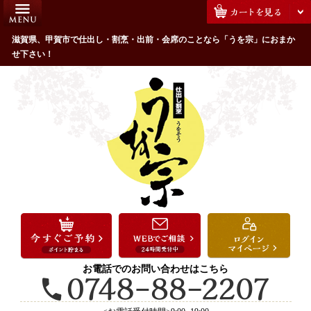
コ
HOME
ン
うを宗のこだわり
滋賀県、甲賀市で仕出し・割烹・出前・会席のことなら「うを宗」におまか
テ
せ下さい！
ン
配達エリア・注文方法
ツ
お客様の声
へ
ス
全商品一覧
キ
よくあるご質問
ッ
プ
お気に入り
ご用途から選ぶ
お祝い・ハレの日
法事・法要
お電話でのお問い合わせはこちら
接待・おもてなし
会議・セミナー弁当