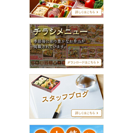
リ
ー
ズ
チ
ラ
シ
メ
ニ
ュ
ー
ス
タ
ッ
フ
ブ
ロ
グ
求