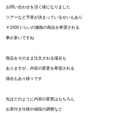
お問い合わせを頂く様になりました
食材から選ぶ
ツアーなど予算が決まっているせいもあり
お肉メイン弁当
￥1000ぐらいの価格の商品を希望される
お魚メイン弁当
事が多いですね
お野菜メイン弁当
旬の食材弁当
種類から選ぶ
商品をそのまま注文される場合も
近江(滋賀)地方ゆかりの弁当
ありますが、内容の変更を希望される
四得オードブル
場合もあり様々です
寿司・会席膳
高級弁当
先ほどのように内容の変更はもちろん
オードブル
お茶付き仕様や値段の調整など