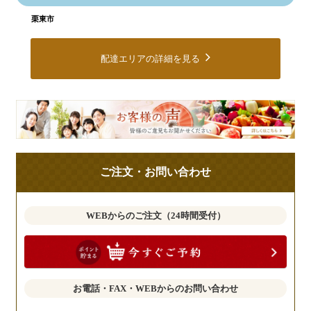
栗東市
配達エリアの詳細を見る
皆
様
の
ご
ご注文・お問い合わせ
意
見
も
WEBからのご注文（24時間受付）
お
聞
か
せ
お電話・FAX・WEBからのお問い合わせ
く