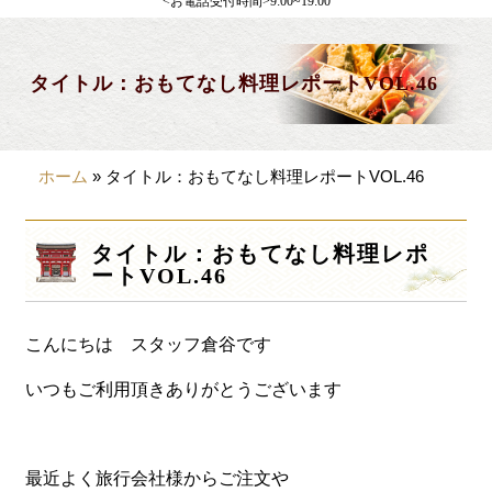
<お電話受付時間>9:00~19:00
製薬会社様向け
観光・行楽
タイトル：おもてなし料理レポートVOL.46
会合・お集まり
大皿料理
ホーム
»
タイトル：おもてなし料理レポートVOL.46
パーティデリバリー
価格から選ぶ
タイトル：おもてなし料理レポ
ートVOL.46
~999円
1,000~1,999円
こんにちは スタッフ倉谷です
2,000~2,999円
いつもご利用頂きありがとうございます
3,000~3999円
4,000~7999円
最近よく旅行会社様からご注文や
8,000円~