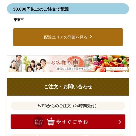
30,000円以上のご注文で配達
栗東市
配達エリアの詳細を見る
皆
様
の
ご
ご注文・お問い合わせ
意
見
も
WEBからのご注文（24時間受付）
お
聞
か
せ