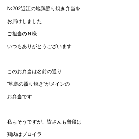
№202近江の地鶏照り焼き弁当を
食材から選ぶ
お届けしました
お肉メイン弁当
ご担当のＮ様
お魚メイン弁当
いつもありがとうございます
お野菜メイン弁当
旬の食材弁当
種類から選ぶ
このお弁当は名前の通り
近江(滋賀)地方ゆかりの弁当
”地鶏の照り焼き”がメインの
四得オードブル
お弁当です
寿司・会席膳
高級弁当
私もそうですが、皆さんも普段は
オードブル
鶏肉はブロイラー