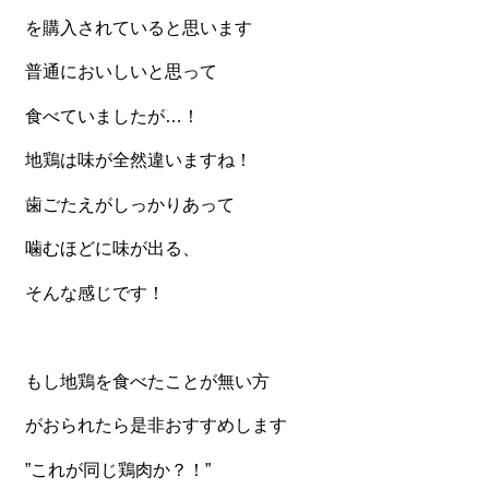
一品料理
を購入されていると思います
お食い初め・お子様膳
普通においしいと思って
無料貸し出し
食べていましたが…！
ランキング
地鶏は味が全然違いますね！
お知らせ
歯ごたえがしっかりあって
スタッフブログ
噛むほどに味が出る、
求人情報
そんな感じです！
会社概要
お問い合わせ
もし地鶏を食べたことが無い方
サイトマップ
ログイン・マイページ
がおられたら是非おすすめします
特定商取引法に基づく表記
”これが同じ鶏肉か？！”