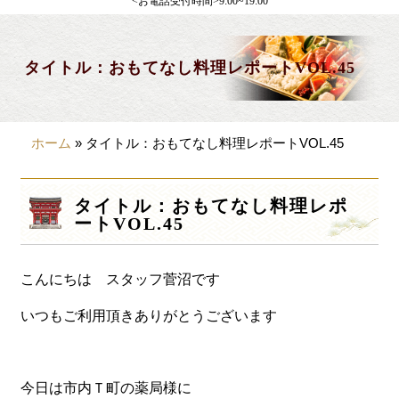
<お電話受付時間>9:00~19:00
製薬会社様向け
観光・行楽
タイトル：おもてなし料理レポートVOL.45
会合・お集まり
大皿料理
ホーム
»
タイトル：おもてなし料理レポートVOL.45
パーティデリバリー
価格から選ぶ
タイトル：おもてなし料理レポ
ートVOL.45
~999円
1,000~1,999円
こんにちは スタッフ菅沼です
2,000~2,999円
いつもご利用頂きありがとうございます
3,000~3999円
4,000~7999円
今日は市内Ｔ町の薬局様に
8,000円~