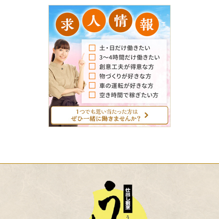
求
人
情
報