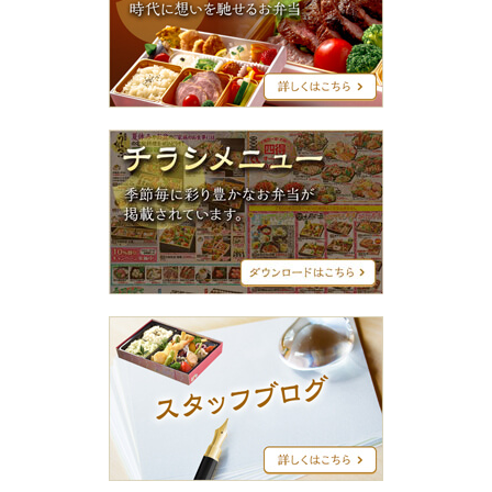
グ
シ
リ
ー
ズ
チ
ラ
シ
メ
ニ
ュ
ー
ス
タ
ッ
フ
ブ
ロ
グ