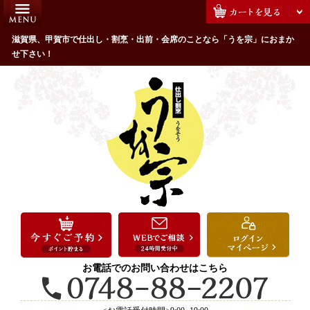
コ
HOME
ン
うを宗のこだわり
滋賀県、甲賀市で仕出し・割烹・出前・会席のことなら「うを宗」におまか
テ
せ下さい！
ン
配達エリア・注文方法
ツ
お客様の声
へ
ス
全商品一覧
キ
よくあるご質問
ッ
プ
お気に入り
ご用途から選ぶ
お祝い・ハレの日
法事・法要
お電話でのお問い合わせはこちら
接待・おもてなし
会議・セミナー弁当