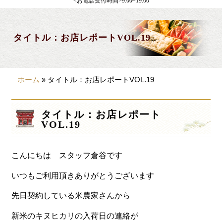
<お電話受付時間>9:00~19:00
製薬会社様向け
観光・行楽
タイトル：お店レポートVOL.19
会合・お集まり
大皿料理
ホーム
»
タイトル：お店レポートVOL.19
パーティデリバリー
価格から選ぶ
タイトル：お店レポート
VOL.19
~999円
1,000~1,999円
こんにちは スタッフ倉谷です
2,000~2,999円
いつもご利用頂きありがとうございます
3,000~3999円
先日契約している米農家さんから
4,000~7999円
新米のキヌヒカリの入荷日の連絡が
8,000円~