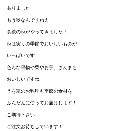
ありました
食材から選ぶ
もう秋なんですねえ
お肉メイン弁当
食欲の秋がやってきました！
お魚メイン弁当
秋は実りの季節でおいしいものが
お野菜メイン弁当
いっぱいです
旬の食材弁当
種類から選ぶ
色んな果物や栗やお芋、さんまも
近江(滋賀)地方ゆかりの弁当
おいしいですね
四得オードブル
うを宗のお料理も季節の食材を
寿司・会席膳
ふんだんに使ってお届けします！
高級弁当
ご期待下さい
オードブル
ご注文お待ちしています！