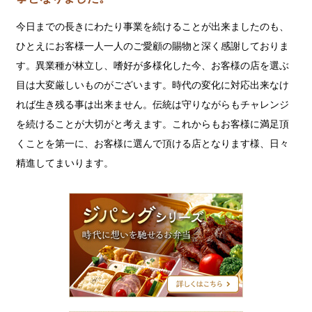
今日までの長きにわたり事業を続けることが出来ましたのも、
ひとえにお客様一人一人のご愛顧の賜物と深く感謝しておりま
す。異業種が林立し、嗜好が多様化した今、お客様の店を選ぶ
目は大変厳しいものがございます。時代の変化に対応出来なけ
れば生き残る事は出来ません。伝統は守りながらもチャレンジ
を続けることが大切がと考えます。これからもお客様に満足頂
くことを第一に、お客様に選んで頂ける店となります様、日々
精進してまいります。
ジ
パ
ン
グ
シ
リ
ー
ズ