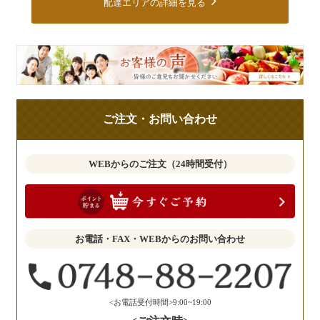
配達エリアの詳細を見る
皆
様
の
ご
ご注文・お問い合わせ
意
見
も
WEBからのご注文（24時間受付）
お
聞
か
せ
お電話・FAX・WEBからのお問い合わせ
く
だ
さ
い。
<お電話受付時間>9:00~19:00