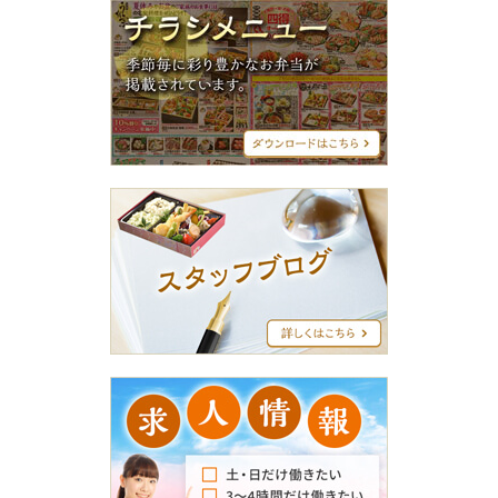
チ
ラ
シ
メ
ニ
ュ
ー
ス
タ
ッ
フ
ブ
ロ
グ
求
人
情
報