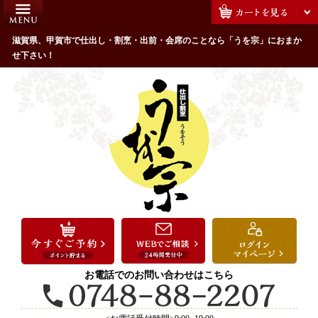
コ
HOME
ン
うを宗のこだわり
滋賀県、甲賀市で仕出し・割烹・出前・会席のことなら「うを宗」におまか
テ
せ下さい！
ン
配達エリア・注文方法
ツ
お客様の声
へ
ス
全商品一覧
キ
よくあるご質問
ッ
プ
お気に入り
ご用途から選ぶ
お祝い・ハレの日
法事・法要
お電話でのお問い合わせはこちら
接待・おもてなし
会議・セミナー弁当