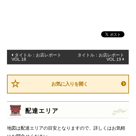
一品料理
お食い初め・お子様膳
無料貸し出し
ランキング
お知らせ
投
タイトル：お店レポート
タイトル：お店レポート
VOL.18
VOL.19
スタッフブログ
稿
ナ
求人情報
ビ
会社概要
お気に入りを開く
ゲ
ー
お問い合わせ
シ
サイトマップ
配達エリア
ョ
ログイン・マイページ
ン
地図は配達エリアの目安となりますので、詳しくはお気軽
特定商取引法に基づく表記