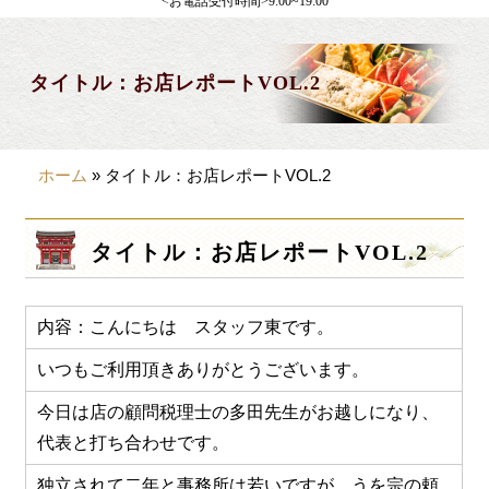
<お電話受付時間>9:00~19:00
製薬会社様向け
観光・行楽
タイトル：お店レポートVOL.2
会合・お集まり
大皿料理
ホーム
»
タイトル：お店レポートVOL.2
パーティデリバリー
価格から選ぶ
タイトル：お店レポートVOL.2
~999円
1,000~1,999円
内容：こんにちは スタッフ東です。
2,000~2,999円
いつもご利用頂きありがとうございます。
3,000~3999円
今日は店の顧問税理士の多田先生がお越しになり、
代表と打ち合わせです。
4,000~7999円
独立されて二年と事務所は若いですが、うを宗の頼
8,000円~