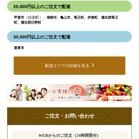
20,000円以上のご注文で配達
（信楽町）、
甲賀市
湖南市、亀山市、竜王町、伊賀町、蒲生郡竜王
町、蒲生郡日野町
30,000円以上のご注文で配達
栗東市
配達エリアの詳細を見る
皆
様
の
ご
ご注文・お問い合わせ
意
見
も
WEBからのご注文（24時間受付）