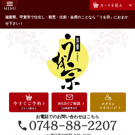
コ
HOME
ン
うを宗のこだわり
滋賀県、甲賀市で仕出し・割烹・出前・会席のことなら「うを宗」におまか
テ
せ下さい！
ン
配達エリア・注文方法
ツ
お客様の声
へ
ス
全商品一覧
キ
よくあるご質問
ッ
プ
お気に入り
ご用途から選ぶ
お祝い・ハレの日
法事・法要
お電話でのお問い合わせはこちら
接待・おもてなし
会議・セミナー弁当