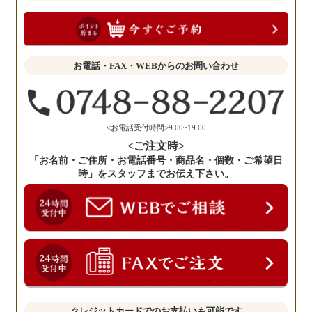
お
聞
か
せ
お電話・FAX・WEBからのお問い合わせ
く
だ
さ
い。
<お電話受付時間>9:00~19:00
<ご注文時>
「お名前・ご住所・お電話番号・商品名・個数・ご希望日
時」をスタッフまでお伝え下さい。
クレジットカードでのお支払いも可能です