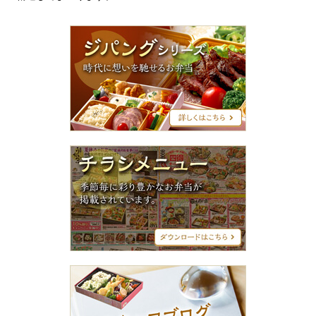
ジ
パ
ン
グ
シ
リ
ー
ズ
チ
ラ
シ
メ
ニ
ュ
ー
ス
タ
ッ
フ