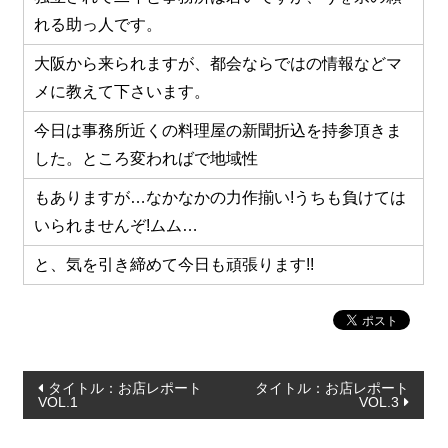
れる助っ人です。
食材から選ぶ
大阪から来られますが、都会ならではの情報などマ
お肉メイン弁当
メに教えて下さいます。
お魚メイン弁当
今日は事務所近くの料理屋の新聞折込を持参頂きま
お野菜メイン弁当
した。ところ変わればで地域性
旬の食材弁当
もありますが…なかなかの力作揃い!うちも負けては
いられませんぞ!ムム…
種類から選ぶ
と、気を引き締めて今日も頑張ります!!
近江(滋賀)地方ゆかりの弁当
四得オードブル
寿司・会席膳
投
高級弁当
タイトル：お店レポート
タイトル：お店レポート
VOL.1
VOL.3
稿
オードブル
ナ