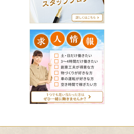
ブ
ロ
グ
求
人
情
報